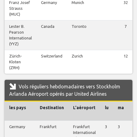
Franz Josef
Germany
Munich
32
Strauss
(MUC)
Lester B.
Canada
Toronto
7
Pearson
International
(YYZ)
Zürich-
Switzerland
Zurich
12
Kloten
(ZRH)
Vols réguliers hebdomadaires vers Stockholm
Arlanda Aéroport opérés par United Airlines
les pays
Destination
L'aéroport
lu
ma
m
Germany
Frankfurt
Frankfurt
3
3
4
International