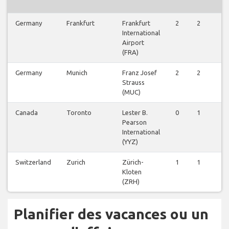
Germany
Frankfurt
Frankfurt
2
2
3
International
Airport
(FRA)
Germany
Munich
Franz Josef
2
2
2
Strauss
(MUC)
Canada
Toronto
Lester B.
0
1
0
Pearson
International
(YYZ)
Switzerland
Zurich
Zürich-
1
1
1
Kloten
(ZRH)
Planifier des vacances ou un