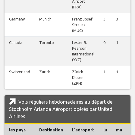
Airport
(FRA)
Germany
Munich
Franz Josef
3
3
3
Strauss
(MUC)
Canada
Toronto
Lester B.
0
1
0
Pearson
International
(YYZ)
Switzerland
Zurich
Zürich-
1
1
1
Kloten
(ZRH)
Vols réguliers hebdomadaires au départ de
Stockholm Arlanda Aéroport opérés par United
Airlines
les pays
Destination
L'aéroport
lu
ma
m