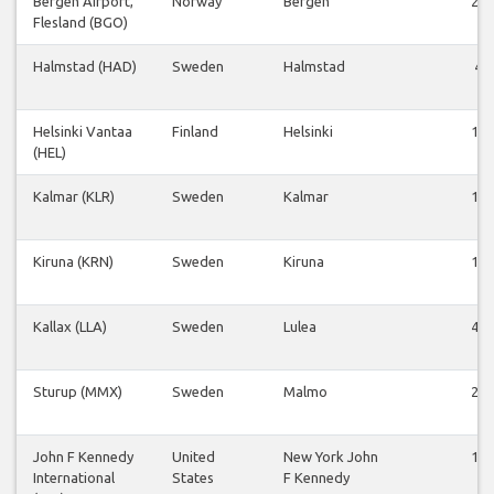
Bergen Airport,
Norway
Bergen
20
Flesland (BGO)
Halmstad (HAD)
Sweden
Halmstad
4
Helsinki Vantaa
Finland
Helsinki
18
(HEL)
Kalmar (KLR)
Sweden
Kalmar
12
Kiruna (KRN)
Sweden
Kiruna
14
Kallax (LLA)
Sweden
Lulea
48
Sturup (MMX)
Sweden
Malmo
24
John F Kennedy
United
New York John
14
International
States
F Kennedy