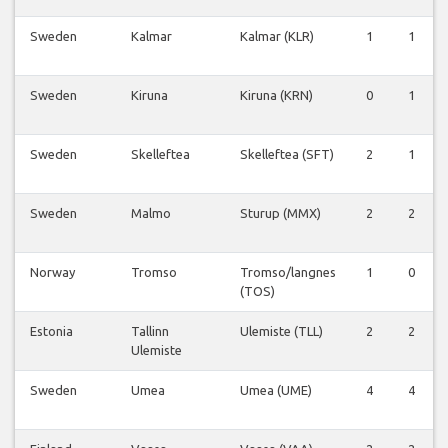
Sweden
Kalmar
Kalmar (KLR)
1
1
Sweden
Kiruna
Kiruna (KRN)
0
1
Sweden
Skelleftea
Skelleftea (SFT)
2
1
Sweden
Malmo
Sturup (MMX)
2
2
Norway
Tromso
Tromso/langnes
1
0
(TOS)
Estonia
Tallinn
Ulemiste (TLL)
2
2
Ulemiste
Sweden
Umea
Umea (UME)
4
4