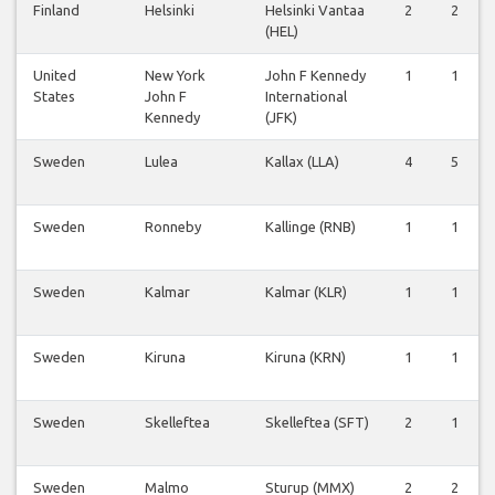
Finland
Helsinki
Helsinki Vantaa
2
2
(HEL)
United
New York
John F Kennedy
1
1
States
John F
International
Kennedy
(JFK)
Sweden
Lulea
Kallax (LLA)
4
5
Sweden
Ronneby
Kallinge (RNB)
1
1
Sweden
Kalmar
Kalmar (KLR)
1
1
Sweden
Kiruna
Kiruna (KRN)
1
1
Sweden
Skelleftea
Skelleftea (SFT)
2
1
Sweden
Malmo
Sturup (MMX)
2
2