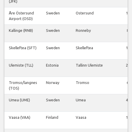
(JFK)
Åre Östersund
Sweden
Ostersund
18
Airport (OSD)
Kallinge (RNB)
Sweden
Ronneby
8
Skelleftea (SFT)
Sweden
Skelleftea
14
Ulemiste (TLL)
Estonia
Tallinn Ulemiste
26
Tromso/langnes
Norway
Tromso
6
(TOS)
Umea (UME)
Sweden
Umea
46
Vaasa (VAA)
Finland
Vaasa
18