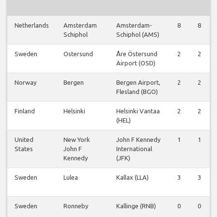
Netherlands
Amsterdam
Amsterdam-
8
8
Schiphol
Schiphol (AMS)
Sweden
Ostersund
Åre Östersund
2
2
Airport (OSD)
Norway
Bergen
Bergen Airport,
2
2
Flesland (BGO)
Finland
Helsinki
Helsinki Vantaa
2
2
(HEL)
United
New York
John F Kennedy
1
1
States
John F
International
Kennedy
(JFK)
Sweden
Lulea
Kallax (LLA)
3
3
Sweden
Ronneby
Kallinge (RNB)
0
0