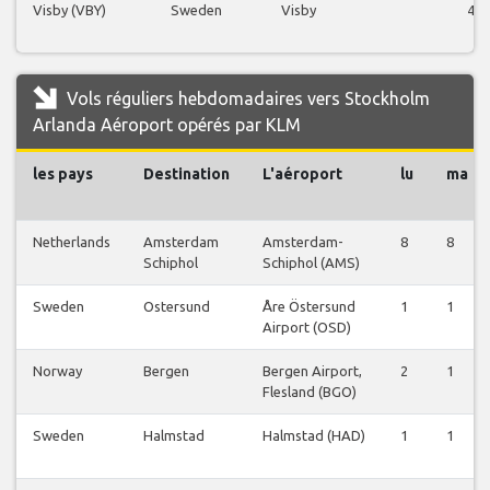
Visby (VBY)
Sweden
Visby
47
Vols réguliers hebdomadaires vers Stockholm
Arlanda Aéroport opérés par KLM
les pays
Destination
L'aéroport
lu
ma
Netherlands
Amsterdam
Amsterdam-
8
8
Schiphol
Schiphol (AMS)
Sweden
Ostersund
Åre Östersund
1
1
Airport (OSD)
Norway
Bergen
Bergen Airport,
2
1
Flesland (BGO)
Sweden
Halmstad
Halmstad (HAD)
1
1