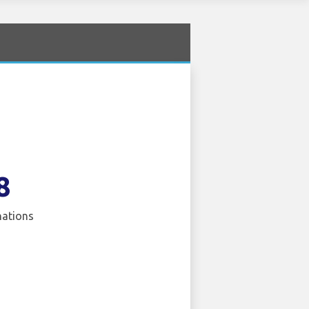
8
nations