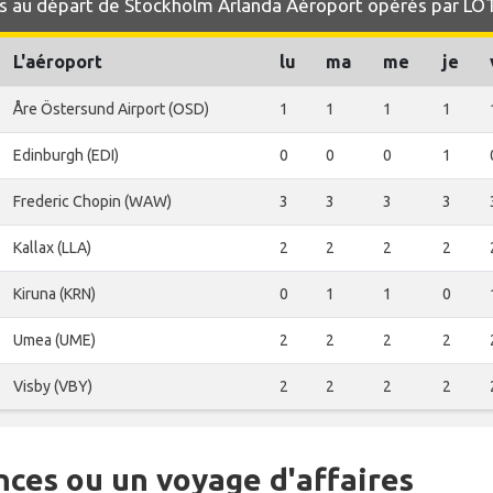
s au départ de Stockholm Arlanda Aéroport opérés par LO
L'aéroport
lu
ma
me
je
Åre Östersund Airport (OSD)
1
1
1
1
Edinburgh (EDI)
0
0
0
1
Frederic Chopin (WAW)
3
3
3
3
Kallax (LLA)
2
2
2
2
Kiruna (KRN)
0
1
1
0
Umea (UME)
2
2
2
2
Visby (VBY)
2
2
2
2
nces ou un voyage d'affaires