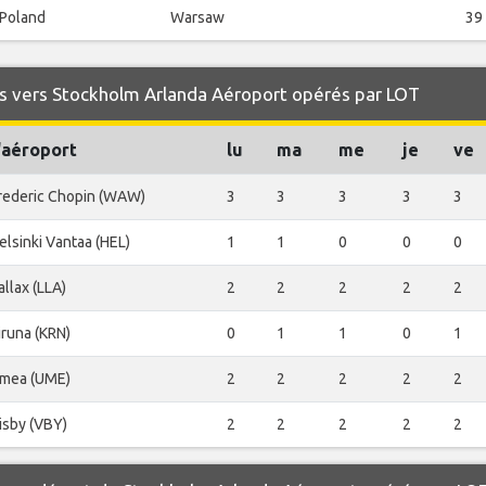
Poland
Warsaw
39
s vers Stockholm Arlanda Aéroport opérés par LOT
'aéroport
lu
ma
me
je
ve
rederic Chopin (WAW)
3
3
3
3
3
elsinki Vantaa (HEL)
1
1
0
0
0
allax (LLA)
2
2
2
2
2
iruna (KRN)
0
1
1
0
1
mea (UME)
2
2
2
2
2
isby (VBY)
2
2
2
2
2