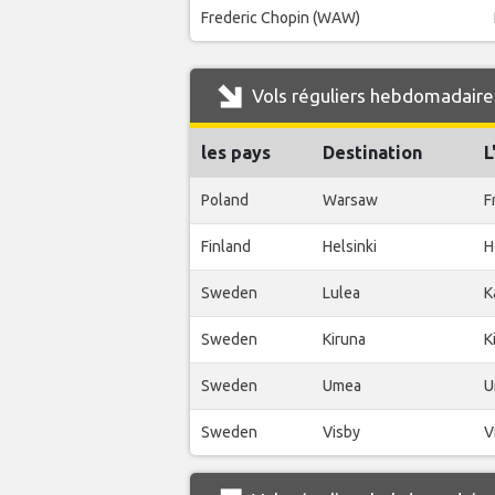
Frederic Chopin (WAW)
Vols réguliers hebdomadaire
les pays
Destination
L
Poland
Warsaw
F
Finland
Helsinki
H
Sweden
Lulea
K
Sweden
Kiruna
K
Sweden
Umea
U
Sweden
Visby
V