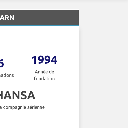
- ARN
1994
6
Année de
nations
fondation
HANSA
 la compagnie aérienne