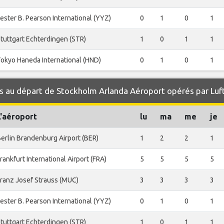
ester B. Pearson International (YYZ)
0
1
0
1
tuttgart Echterdingen (STR)
1
0
1
1
okyo Haneda International (HND)
0
1
0
1
s au départ de Stockholm Arlanda Aéroport opérés par Luf
L'aéroport
lu
ma
me
je
erlin Brandenburg Airport (BER)
1
2
2
1
rankfurt International Airport (FRA)
5
5
5
5
ranz Josef Strauss (MUC)
3
3
3
3
ester B. Pearson International (YYZ)
0
1
0
1
tuttgart Echterdingen (STR)
1
0
1
1