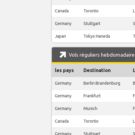
Canada
Toronto
L
Germany
Stuttgart
S
Japan
Tokyo Haneda
T
Vols réguliers hebdomadaire
les pays
Destination
Germany
Berlin Brandenburg
B
Germany
Frankfurt
F
Germany
Munich
F
Canada
Toronto
L
Germany
Stuttgart
S