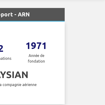
oport - ARN
1971
2
Année de
nations
fondation
YSIAN
 la compagnie aérienne