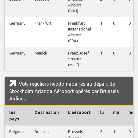
Airport
(BRU)
Germany
Frankfurt
Frankfurt
1
0
0
International
Airport
(FRA)
Germany
Munich
Franz Josef
1
0
0
Strauss
(MUC)
Vols réguliers hebdomadaires au départ de
Stockholm Arlanda Aéroport opérés par Brussels
Airlines
les
Destination
L'aéroport
lu
ma
me
pays
Belgium
Brussels
Brussels
2
1
0
Airport