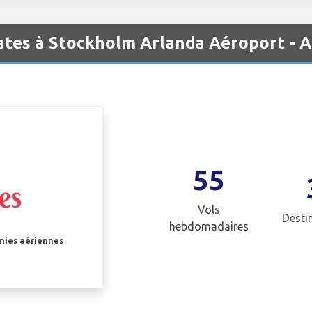
ates à Stockholm Arlanda Aéroport - 
55
Vols
Desti
hebdomadaires
gnies aériennes