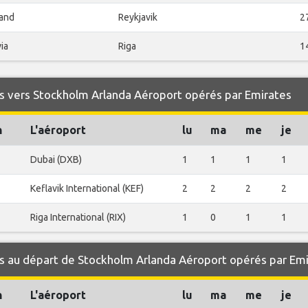
land
Reykjavik
2
ia
Riga
1
s vers Stockholm Arlanda Aéroport opérés par Emirates
n
L'aéroport
lu
ma
me
je
Dubai (DXB)
1
1
1
1
Keflavik International (KEF)
2
2
2
2
Riga International (RIX)
1
0
1
1
s au départ de Stockholm Arlanda Aéroport opérés par Em
n
L'aéroport
lu
ma
me
je