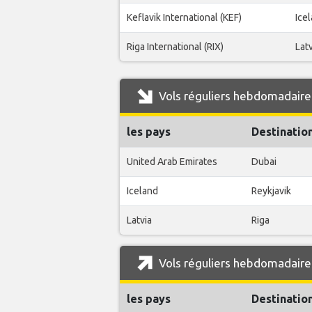
Keflavik International (KEF)
Ice
Riga International (RIX)
Latv
Vols réguliers hebdomadaire
les pays
Destinatio
United Arab Emirates
Dubai
Iceland
Reykjavik
Latvia
Riga
Vols réguliers hebdomadaire
les pays
Destinatio