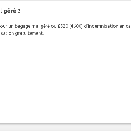
l géré ?
our un bagage mal géré ou £520 (€600) d'indemnisation en cas
nisation gratuitement.