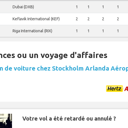
Dubai (DXB)
1
1
1
1
Keflavik International (KEF)
2
2
2
2
Riga International (RIX)
1
1
1
1
nces ou un voyage d'affaires
n de voiture chez Stockholm Arlanda Aéro
Votre vol a été retardé ou annulé ?