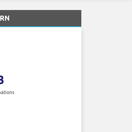
ARN
3
nations