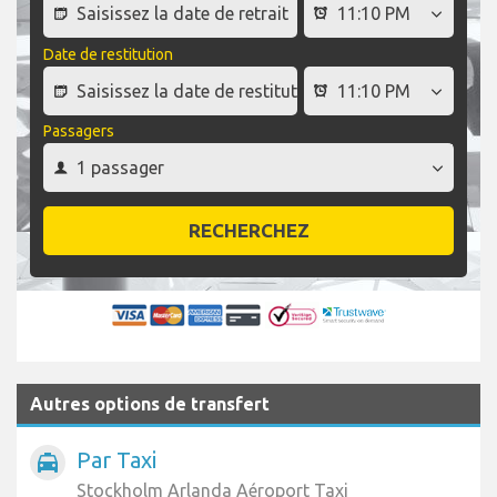
Date de restitution
Passagers
RECHERCHEZ
Autres options de transfert
Par Taxi
local_taxi
Stockholm Arlanda Aéroport Taxi