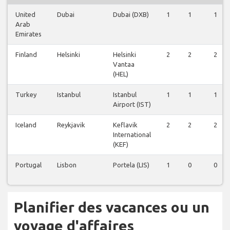
United
Dubai
Dubai (DXB)
1
1
1
Arab
Emirates
Finland
Helsinki
Helsinki
2
2
2
Vantaa
(HEL)
Turkey
Istanbul
Istanbul
1
1
1
Airport (IST)
Iceland
Reykjavik
Keflavik
2
2
2
International
(KEF)
Portugal
Lisbon
Portela (LIS)
1
0
0
Planifier des vacances ou un
voyage d'affaires