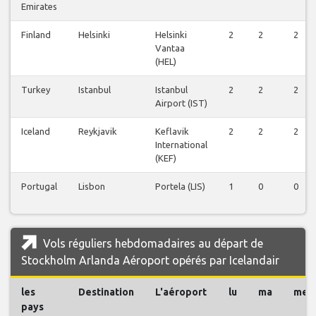
Emirates
Finland
Helsinki
Helsinki
2
2
2
Vantaa
(HEL)
Turkey
Istanbul
Istanbul
2
2
2
Airport (IST)
Iceland
Reykjavik
Keflavik
2
2
2
International
(KEF)
Portugal
Lisbon
Portela (LIS)
1
0
0
Vols réguliers hebdomadaires au départ de
Stockholm Arlanda Aéroport opérés par Icelandair
les
Destination
L'aéroport
lu
ma
me
pays