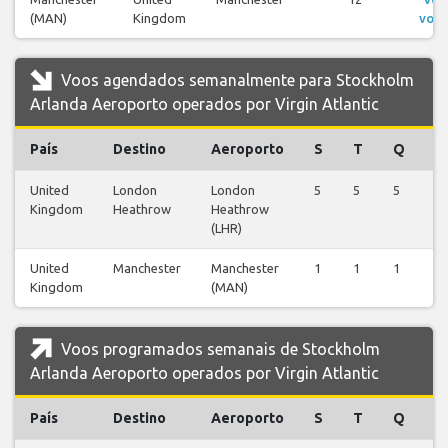
(MAN)
Kingdom
voos
Voos agendados semanalmente para Stockholm
Arlanda Aeroporto operados por Virgin Atlantic
País
Destino
Aeroporto
S
T
Q
Q
United
London
London
5
5
5
5
Kingdom
Heathrow
Heathrow
(LHR)
United
Manchester
Manchester
1
1
1
1
Kingdom
(MAN)
Voos programados semanais de Stockholm
Arlanda Aeroporto operados por Virgin Atlantic
País
Destino
Aeroporto
S
T
Q
Q