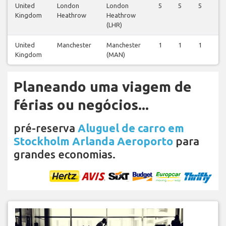
United
London
London
5
5
5
5
Kingdom
Heathrow
Heathrow
(LHR)
United
Manchester
Manchester
1
1
1
1
Kingdom
(MAN)
Planeando uma viagem de
férias ou negócios...
pré-reserva
Aluguel de carro em
Stockholm Arlanda Aeroporto
para
grandes economias.