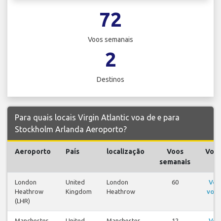
72
Voos semanais
2
Destinos
Para quais locais Virgin Atlantic voa de e para
Stockholm Arlanda Aeroporto?
Aeroporto
País
localização
Voos
Voo
semanais
London
United
London
60
Ver
Heathrow
Kingdom
Heathrow
voos
(LHR)
Manchester
United
Manchester
12
Ver