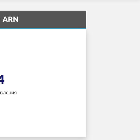
- ARN
4
вления