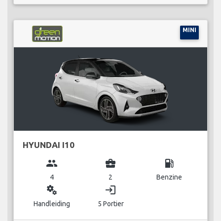
MINI
HYUNDAI I10
group
business_center
local_gas_station
4
2
Benzine
miscellaneous_services
login
Handleiding
5 Portier