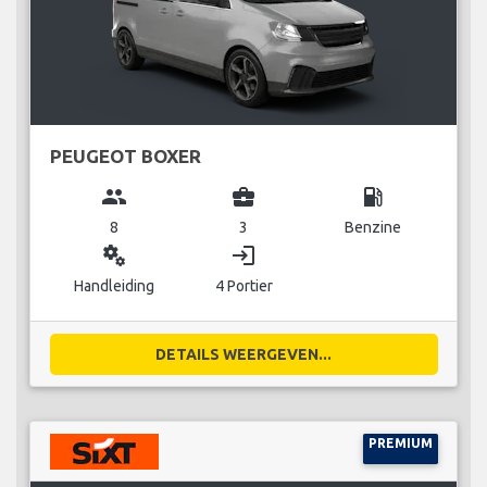
PEUGEOT BOXER
group
business_center
local_gas_station
8
3
Benzine
miscellaneous_services
login
Handleiding
4 Portier
DETAILS WEERGEVEN...
PREMIUM