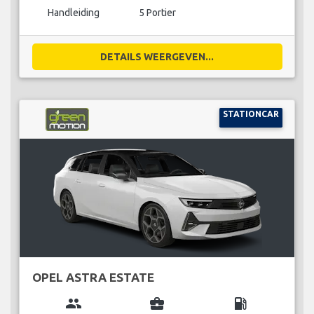
Handleiding
5 Portier
DETAILS WEERGEVEN...
STATIONCAR
OPEL ASTRA ESTATE
group
business_center
local_gas_station