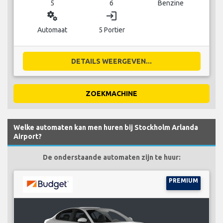
5
6
Benzine
miscellaneous_services
login
Automaat
5 Portier
DETAILS WEERGEVEN...
ZOEKMACHINE
Welke automaten kan men huren bij Stockholm Arlanda
Airport?
De onderstaande automaten zijn te huur:
PREMIUM