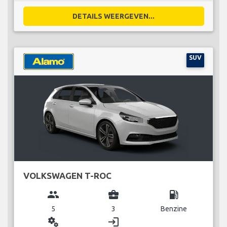
DETAILS WEERGEVEN...
SUV
VOLKSWAGEN T-ROC
group
business_center
local_gas_station
5
3
Benzine
miscellaneous_services
login