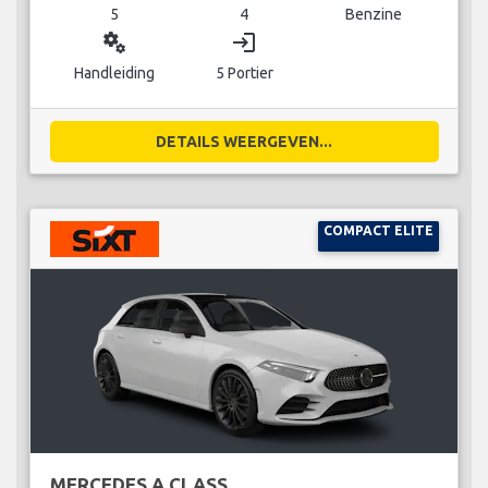
5
4
Benzine
miscellaneous_services
login
Handleiding
5 Portier
DETAILS WEERGEVEN...
COMPACT ELITE
MERCEDES A CLASS