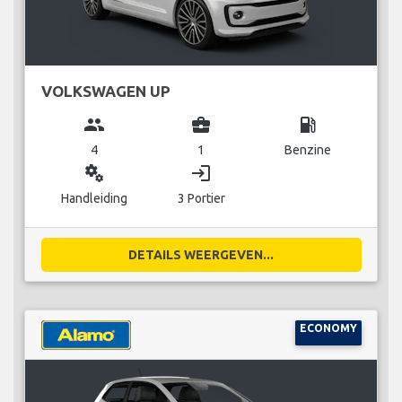
VOLKSWAGEN UP
group
business_center
local_gas_station
4
1
Benzine
miscellaneous_services
login
Handleiding
3 Portier
DETAILS WEERGEVEN...
ECONOMY