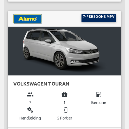
7-PERSOONS MPV
VOLKSWAGEN TOURAN
group
business_center
local_gas_station
7
1
Benzine
miscellaneous_services
login
Handleiding
5 Portier