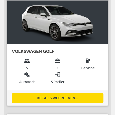
VOLKSWAGEN GOLF
group
business_center
local_gas_station
5
3
Benzine
miscellaneous_services
login
Automaat
5 Portier
DETAILS WEERGEVEN...