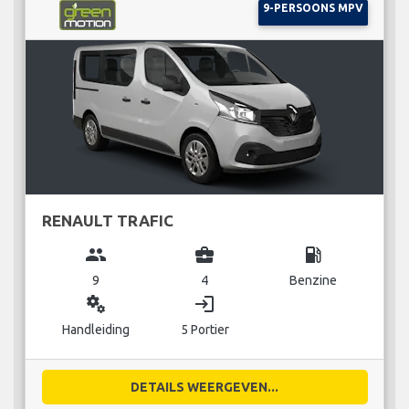
9-PERSOONS MPV
RENAULT TRAFIC
group
business_center
local_gas_station
9
4
Benzine
miscellaneous_services
login
Handleiding
5 Portier
DETAILS WEERGEVEN...