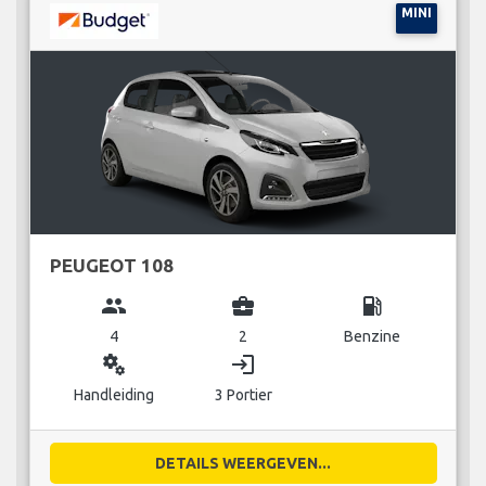
MINI
PEUGEOT 108
group
business_center
local_gas_station
4
2
Benzine
miscellaneous_services
login
Handleiding
3 Portier
DETAILS WEERGEVEN...