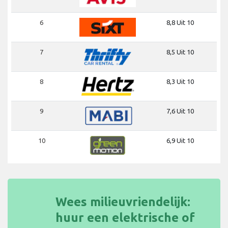
6
8,8 Uit 10
7
8,5 Uit 10
8
8,3 Uit 10
9
7,6 Uit 10
10
6,9 Uit 10
Wees milieuvriendelijk:
huur een elektrische of