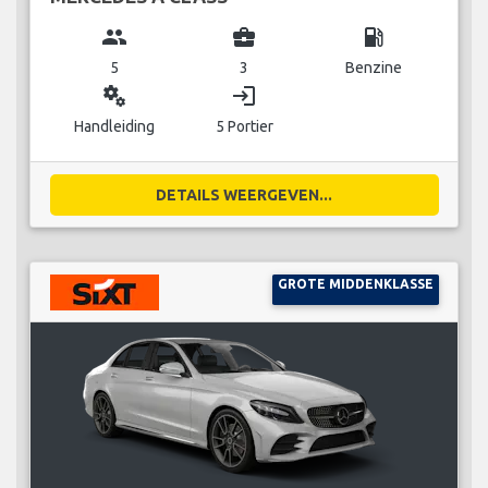
group
business_center
local_gas_station
5
3
Benzine
miscellaneous_services
login
Handleiding
5 Portier
DETAILS WEERGEVEN...
GROTE MIDDENKLASSE