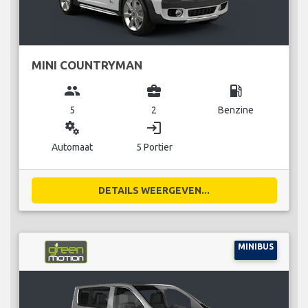
MINI COUNTRYMAN
group
business_center
local_gas_station
5
2
Benzine
miscellaneous_services
login
Automaat
5 Portier
DETAILS WEERGEVEN...
MINIBUS