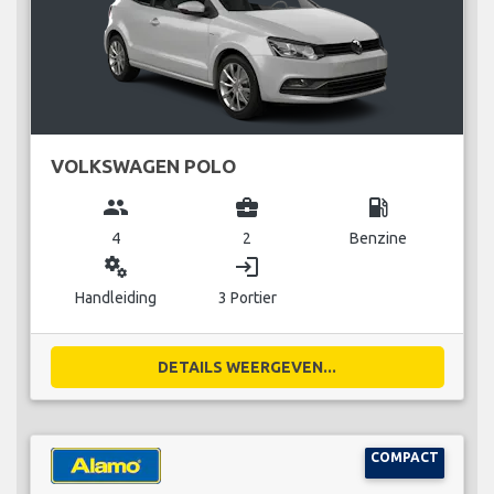
VOLKSWAGEN POLO
group
business_center
local_gas_station
4
2
Benzine
miscellaneous_services
login
Handleiding
3 Portier
DETAILS WEERGEVEN...
COMPACT