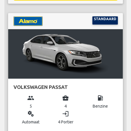
STANDAARD
VOLKSWAGEN PASSAT
group
business_center
local_gas_station
5
4
Benzine
miscellaneous_services
login
Automaat
4 Portier