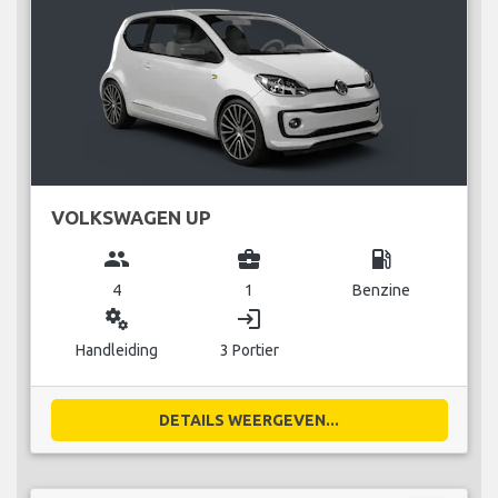
VOLKSWAGEN UP
group
business_center
local_gas_station
4
1
Benzine
miscellaneous_services
login
Handleiding
3 Portier
DETAILS WEERGEVEN...