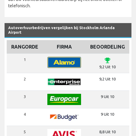
telefonisch.
Autoverhuurbedrijven vergelijken bij Stockholm Arlanda
Airport
RANGORDE
FIRMA
BEOORDELING
emoji_events
1
9,2 Uit 10
2
9,2 Uit 10
3
9 Uit 10
4
9 Uit 10
5
8,8 Uit 10