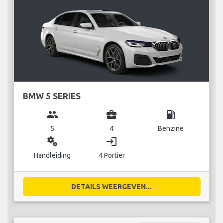
BMW 5 SERIES
group
business_center
local_gas_station
5
4
Benzine
miscellaneous_services
login
Handleiding
4 Portier
DETAILS WEERGEVEN...