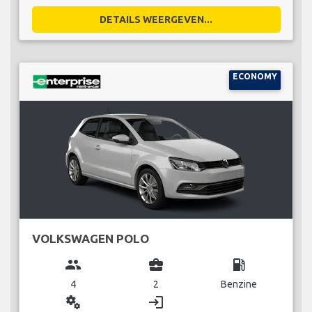
DETAILS WEERGEVEN...
ECONOMY
VOLKSWAGEN POLO
group
business_center
local_gas_station
4
2
Benzine
miscellaneous_services
login