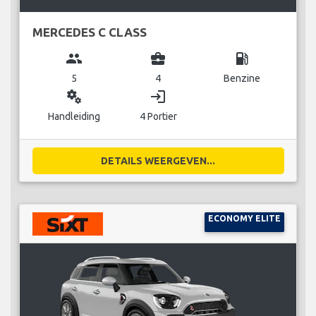
MERCEDES C CLASS
group
business_center
local_gas_station
5
4
Benzine
miscellaneous_services
login
Handleiding
4 Portier
DETAILS WEERGEVEN...
ECONOMY ELITE