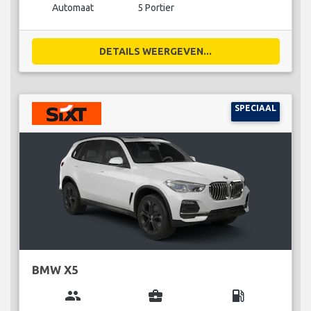
Automaat
5 Portier
DETAILS WEERGEVEN...
SPECIAAL
BMW X5
group
business_center
local_gas_station