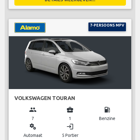
7-PERSOONS MPV
VOLKSWAGEN TOURAN
group
business_center
local_gas_station
7
1
Benzine
miscellaneous_services
login
Automaat
5 Portier