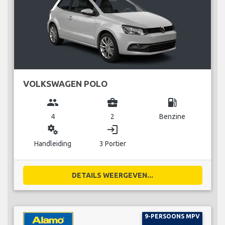
VOLKSWAGEN POLO
group
business_center
local_gas_station
4
2
Benzine
miscellaneous_services
login
Handleiding
3 Portier
DETAILS WEERGEVEN...
9-PERSOONS MPV