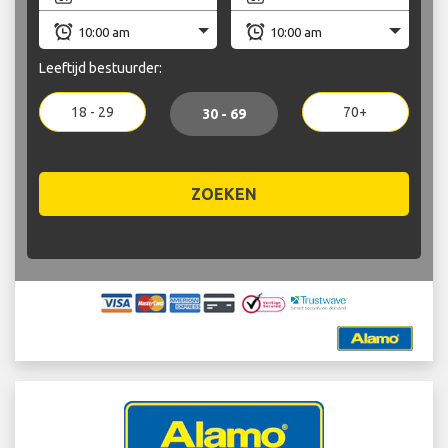
Leeftijd bestuurder:
18 - 29
70+
30 - 69
ZOEKEN