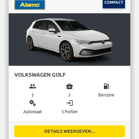
COMPACT
VOLKSWAGEN GOLF
group
business_center
local_gas_station
5
3
Benzine
miscellaneous_services
login
Automaat
5 Portier
DETAILS WEERGEVEN...