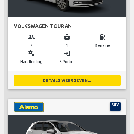
VOLKSWAGEN TOURAN
group
business_center
local_gas_station
7
1
Benzine
miscellaneous_services
login
Handleiding
5 Portier
DETAILS WEERGEVEN...
SUV