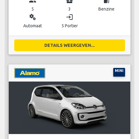
group
business_center
local_gas_station
5
3
Benzine
miscellaneous_services
login
Automaat
5 Portier
DETAILS WEERGEVEN...
MINI