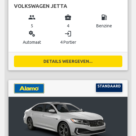
VOLKSWAGEN JETTA
group
business_center
local_gas_station
5
4
Benzine
miscellaneous_services
login
Automaat
4 Portier
DETAILS WEERGEVEN...
STANDAARD