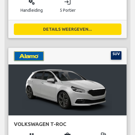
miscellaneous_services
login
Handleiding
5 Portier
DETAILS WEERGEVEN...
SUV
VOLKSWAGEN T-ROC