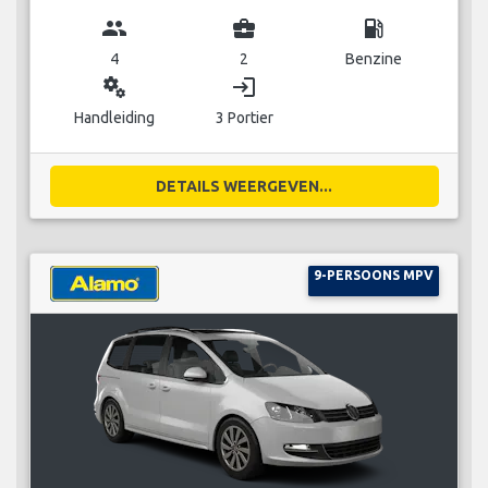
group
business_center
local_gas_station
4
2
Benzine
miscellaneous_services
login
Handleiding
3 Portier
DETAILS WEERGEVEN...
9-PERSOONS MPV