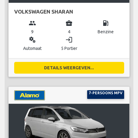
VOLKSWAGEN SHARAN
group
business_center
local_gas_station
9
4
Benzine
miscellaneous_services
login
Automaat
5 Portier
DETAILS WEERGEVEN...
7-PERSOONS MPV