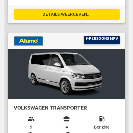
DETAILS WEERGEVEN...
9-PERSOONS MPV
VOLKSWAGEN TRANSPORTER
group
business_center
local_gas_station
9
4
Benzine