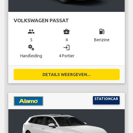
VOLKSWAGEN PASSAT
group
business_center
local_gas_station
5
4
Benzine
miscellaneous_services
login
Handleiding
4 Portier
DETAILS WEERGEVEN...
STATIONCAR