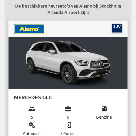
De beschikbare huurauto's van Alamo bij Stockholm
Arlanda Airport zijn:
SUV
MERCEDES GLC
group
business_center
local_gas_station
5
6
Benzine
miscellaneous_services
login
Automaat
5 Portier