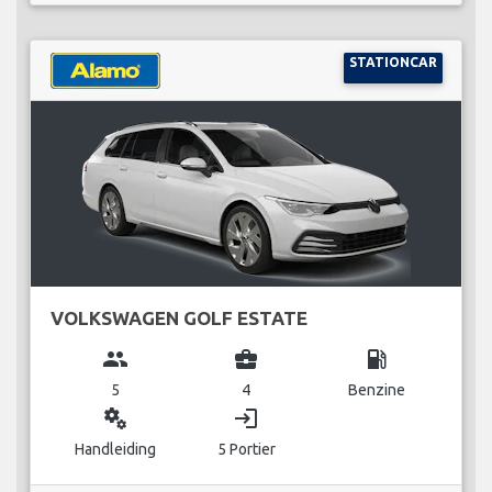
STATIONCAR
VOLKSWAGEN GOLF ESTATE
group
business_center
local_gas_station
5
4
Benzine
miscellaneous_services
login
Handleiding
5 Portier