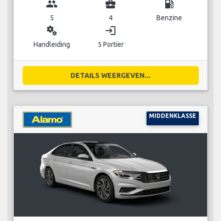
group
business_center
local_gas_station
5
4
Benzine
miscellaneous_services
login
Handleiding
5 Portier
DETAILS WEERGEVEN...
MIDDENKLASSE