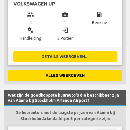
VOLKSWAGEN UP
group
business_center
local_gas_station
4
1
Benzine
miscellaneous_services
login
Handleiding
3 Portier
DETAILS WEERGEVEN...
ALLES WEERGEVEN
Wat zijn de goedkoopste huurauto's die beschikbaar zijn
van Alamo bij Stockholm Arlanda Airport?
De huurauto's met de laagste prijzen van Alamo bij
Stockholm Arlanda Airport per categorie zijn: