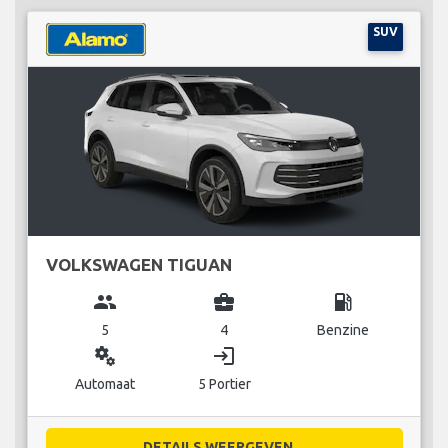
SUV
VOLKSWAGEN TIGUAN
group
business_center
local_gas_station
5
4
Benzine
miscellaneous_services
login
Automaat
5 Portier
DETAILS WEERGEVEN...