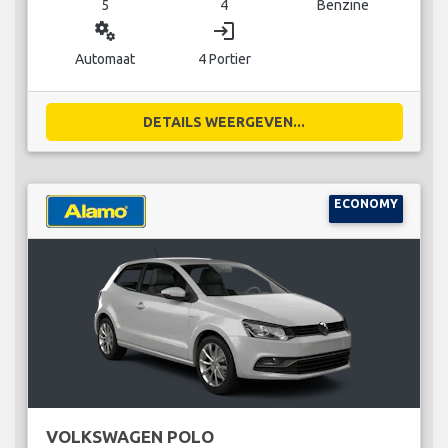
5
4
Benzine
miscellaneous_services
login
Automaat
4 Portier
DETAILS WEERGEVEN...
ECONOMY
VOLKSWAGEN POLO