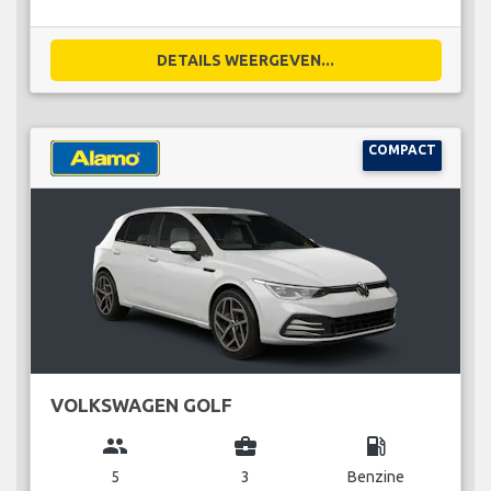
DETAILS WEERGEVEN...
COMPACT
VOLKSWAGEN GOLF
group
business_center
local_gas_station
5
3
Benzine