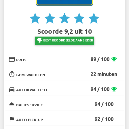
star
star
star
star
star
Scoorde 9,2 uit 10
emoji_events
BEST BEOORDEELDE AANBIEDER
credit_card
89 / 100
emoji_events
PRIJS
timer
22 minuten
GEM. WACHTEN
directions_car
94 / 100
emoji_events
AUTOKWALITEIT
room_service
94 / 100
BALIESERVICE
flag
92 / 100
AUTO PICK-UP