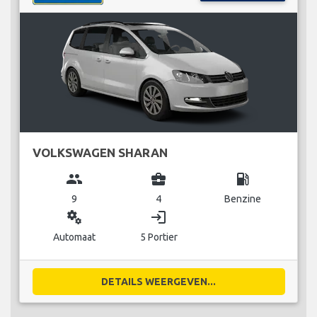
VOLKSWAGEN SHARAN
group
business_center
local_gas_station
9
4
Benzine
miscellaneous_services
login
Automaat
5 Portier
DETAILS WEERGEVEN...