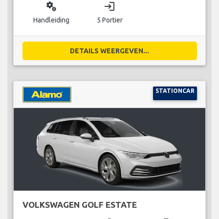
miscellaneous_services
login
Handleiding
5 Portier
DETAILS WEERGEVEN...
STATIONCAR
VOLKSWAGEN GOLF ESTATE