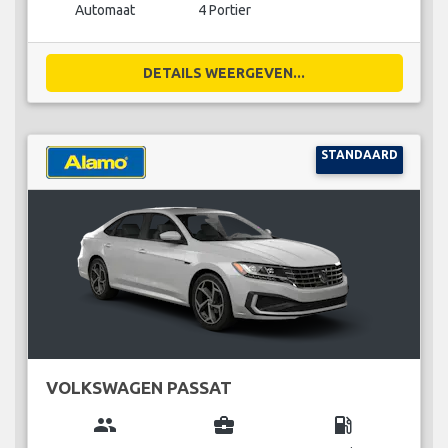
Automaat
4 Portier
DETAILS WEERGEVEN...
STANDAARD
VOLKSWAGEN PASSAT
group
business_center
local_gas_station