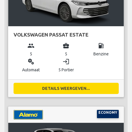
VOLKSWAGEN PASSAT ESTATE
group
business_center
local_gas_station
5
5
Benzine
miscellaneous_services
login
Automaat
5 Portier
DETAILS WEERGEVEN...
ECONOMY