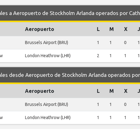
s a Aeropuerto de Stockholm Arlanda operados por Catha
Aeropuerto
L
M
X
Brussels Airport (BRU)
1
1
0
1
ow
London Heathrow (LHR)
2
1
1
1
es desde Aeropuerto de Stockholm Arlanda operados por 
Aeropuerto
L
M
X
Brussels Airport (BRU)
1
1
0
1
ow
London Heathrow (LHR)
1
1
1
1