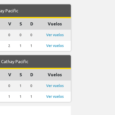
y Pacific
J
V
S
D
Vuelos
0
0
0
Ver vuelos
2
1
1
Ver vuelos
Cathay Pacific
J
V
S
D
Vuelos
0
1
0
Ver vuelos
1
1
1
Ver vuelos