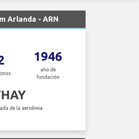
lm Arlanda - ARN
1946
2
año de
tinos
fundación
THAY
ada de la aerolínea