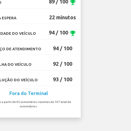
89 / 100
emoji_events
O
22 minutos
 ESPERA
94 / 100
emoji_events
DADE DO VEÍCULO
94 / 100
ÇO DE ATENDIMENTO
92 / 100
HA DO VEÍCULO
93 / 100
UÇÃO DO VEÍCULO
Fora do Terminal
o a partir de 45 comentários recentes de 147 total de
comentários.