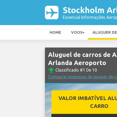
Stockholm Ar
Essencial Informações Aerop
HOME
VOOS
ALUGUER D
Aluguel de carros de
Arlanda Aeroporto
emoji_events
Classificado #1 De 10
Comparar empresas de aluguer de c
VALOR IMBATÍVEL AL
CARRO