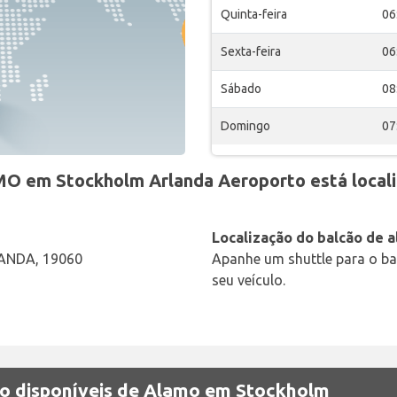
Quinta-feira
06
Sexta-feira
06
Sábado
08
Domingo
07
O em Stockholm Arlanda Aeroporto está local
Localização do balcão de a
ANDA, 19060
Apanhe um shuttle para o bal
seu veículo.
ão disponíveis de Alamo em Stockholm