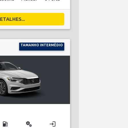
ETALHES...
TAMANHO INTERMÉDIO
local_gas_station
miscellaneous_services
login