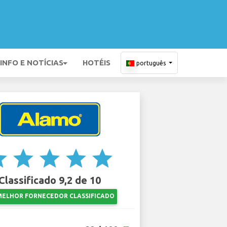
INFO E NOTÍCIAS
HOTÉIS
português
ar
star
star
star
star
Classificado 9,2 de 10
MELHOR FORNECEDOR CLASSIFICADO