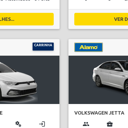
HES...
VER D
CARRINHA
E
VOLKSWAGEN JETTA
miscellaneous_services
login
group
business_center