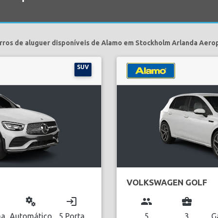
rros de aluguer disponíveis de Alamo em Stockholm Arlanda Aero
SUV
VOLKSWAGEN GOLF
miscellaneous_services
login
group
business_center
na
Automático
5 Porta
5
3
G