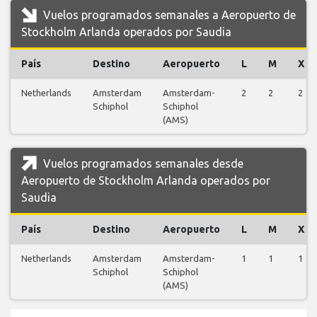
Vuelos programados semanales a Aeropuerto de
Stockholm Arlanda operados por Saudia
País
Destino
Aeropuerto
L
M
X
Netherlands
Amsterdam
Amsterdam-
2
2
2
Schiphol
Schiphol
(AMS)
Vuelos programados semanales desde
Aeropuerto de Stockholm Arlanda operados por
Saudia
País
Destino
Aeropuerto
L
M
X
Netherlands
Amsterdam
Amsterdam-
1
1
1
Schiphol
Schiphol
(AMS)