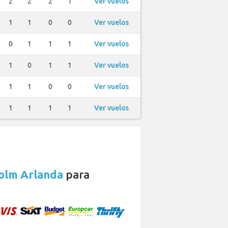
2
2
2
1
Ver vuelos
1
1
0
0
Ver vuelos
0
1
1
1
Ver vuelos
1
0
1
1
Ver vuelos
1
1
0
0
Ver vuelos
1
1
1
1
Ver vuelos
holm Arlanda
para