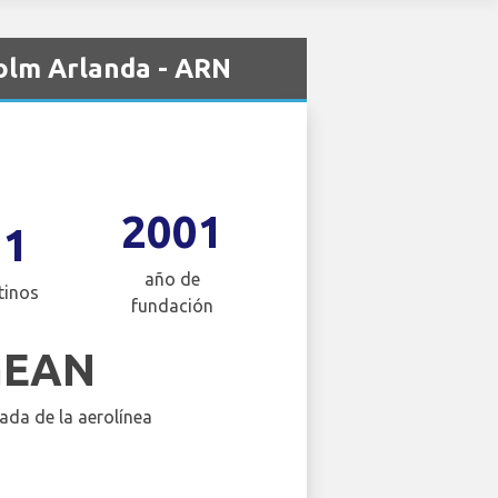
olm Arlanda - ARN
2001
11
año de
tinos
fundación
GEAN
ada de la aerolínea