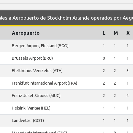
es a Aeropuerto de Stockholm Arlanda operados por Aege
Aeropuerto
L
M
X
Bergen Airport, Flesland (BGO)
1
1
1
Brussels Airport (BRU)
0
1
1
Eleftherios Venizelos (ATH)
2
2
3
Frankfurt International Airport (FRA)
2
2
1
Franz Josef Strauss (MUC)
2
2
2
Helsinki Vantaa (HEL)
1
1
1
Landvetter (GOT)
1
1
1