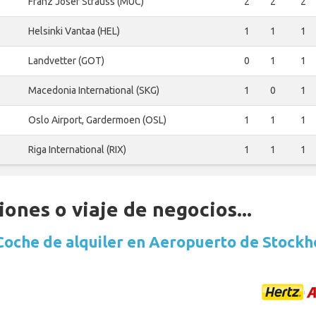
Franz Josef Strauss (MUC)
2
2
2
Helsinki Vantaa (HEL)
1
1
1
Landvetter (GOT)
0
1
1
Macedonia International (SKG)
1
0
1
Oslo Airport, Gardermoen (OSL)
1
1
1
Riga International (RIX)
1
1
1
ones o viaje de negocios...
Coche de alquiler en Aeropuerto de Stock