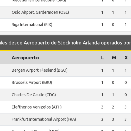
Macedonia International (SKG)
1
0
1
Oslo Airport, Gardermoen (OSL)
1
1
1
Riga International (RIX)
1
0
1
es desde Aeropuerto de Stockholm Arlanda operados por 
Aeropuerto
L
M
X
Bergen Airport, Flesland (BGO)
1
1
1
Brussels Airport (BRU)
1
0
0
Charles De Gaulle (CDG)
1
1
0
Eleftherios Venizelos (ATH)
2
2
3
Frankfurt International Airport (FRA)
3
3
3