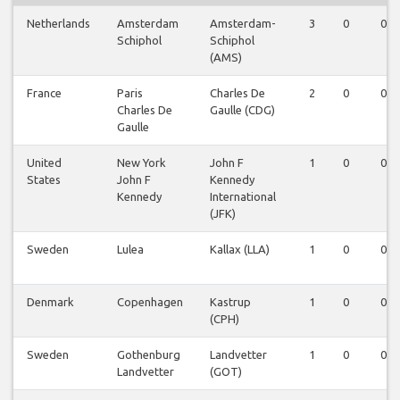
Netherlands
Amsterdam
Amsterdam-
3
0
0
Schiphol
Schiphol
(AMS)
France
Paris
Charles De
2
0
0
Charles De
Gaulle (CDG)
Gaulle
United
New York
John F
1
0
0
States
John F
Kennedy
Kennedy
International
(JFK)
Sweden
Lulea
Kallax (LLA)
1
0
0
Denmark
Copenhagen
Kastrup
1
0
0
(CPH)
Sweden
Gothenburg
Landvetter
1
0
0
Landvetter
(GOT)