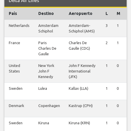
Delta Air Lines
País
Destino
Aeropuerto
L
M
Netherlands
Amsterdam
Amsterdam-
3
1
0
Schiphol
Schiphol (AMS)
France
Paris
Charles De
2
1
0
Charles De
Gaulle (CDG)
Gaulle
United
New York
John F Kennedy
1
0
0
States
John F
International
Kennedy
(JFK)
Sweden
Lulea
Kallax (LLA)
1
0
0
Denmark
Copenhagen
Kastrup (CPH)
1
0
0
Sweden
Kiruna
Kiruna (KRN)
1
0
0