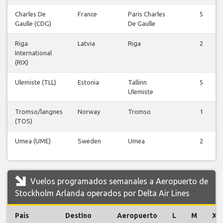
Charles De
France
Paris Charles
5
Gaulle (CDG)
De Gaulle
Riga
Latvia
Riga
2
International
(RIX)
Ulemiste (TLL)
Estonia
Tallinn
5
Ulemiste
Tromso/langnes
Norway
Tromso
1
(TOS)
Umea (UME)
Sweden
Umea
2
Vuelos programados semanales a Aeropuerto de
Stockholm Arlanda operados por Delta Air Lines
País
Destino
Aeropuerto
L
M
X