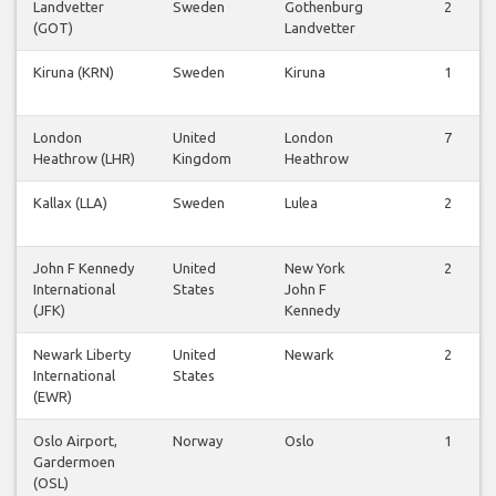
Landvetter
Sweden
Gothenburg
2
(GOT)
Landvetter
Kiruna (KRN)
Sweden
Kiruna
1
London
United
London
7
Heathrow (LHR)
Kingdom
Heathrow
Kallax (LLA)
Sweden
Lulea
2
John F Kennedy
United
New York
2
International
States
John F
(JFK)
Kennedy
Newark Liberty
United
Newark
2
International
States
(EWR)
Oslo Airport,
Norway
Oslo
1
Gardermoen
(OSL)