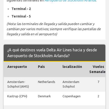
siguientes terminales en
Aeropuerto de Stockholm Arlanda
:
Terminal - 2
Terminal - 5
(Nota: las terminales de llegada y salida pueden cambiar y
cambian por varios motivos; siempre verifique las pantallas de
llegada y salida en el aeropuerto)
¿A qué destinos vuela Delta Air Lines hacia y desde
Aeropuerto de Stockholm Arlanda?
Aeropuerto
País
localización
Vuelos
Semanales
Amsterdam-
Netherlands
Amsterdam
7
Schiphol (AMS)
Schiphol
Kastrup (CPH)
Denmark
Copenhagen
2