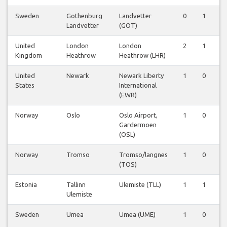
Sweden
Gothenburg
Landvetter
0
1
0
Landvetter
(GOT)
United
London
London
2
1
0
Kingdom
Heathrow
Heathrow (LHR)
United
Newark
Newark Liberty
1
0
0
States
International
(EWR)
Norway
Oslo
Oslo Airport,
1
0
0
Gardermoen
(OSL)
Norway
Tromso
Tromso/langnes
1
0
0
(TOS)
Estonia
Tallinn
Ulemiste (TLL)
1
1
0
Ulemiste
Sweden
Umea
Umea (UME)
1
0
0