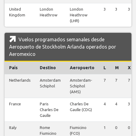
United
London
London
3
3
3
Kingdom
Heathrow
Heathrow
(LHR)
Vuelos programados semanales desde
Aeropuerto de Stockholm Arlanda operados por
Aeromexico
País
Destino
Aeropuerto
L
M
X
Netherlands
Amsterdam
Amsterdam-
7
7
7
Schiphol
Schiphol
(AMS)
France
Paris
Charles De
4
4
3
Charles De
Gaulle (CDG)
Gaulle
Italy
Rome
Fiumicino
1
0
0
Fiumicino
(FCO)