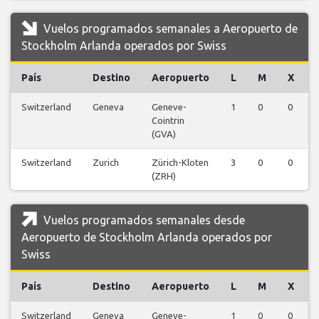
Vuelos programados semanales a Aeropuerto de
Stockholm Arlanda operados por Swiss
País
Destino
Aeropuerto
L
M
X
Switzerland
Geneva
Geneve-
1
0
0
Cointrin
(GVA)
Switzerland
Zurich
Zürich-Kloten
3
0
0
(ZRH)
Vuelos programados semanales desde
Aeropuerto de Stockholm Arlanda operados por
Swiss
País
Destino
Aeropuerto
L
M
X
Switzerland
Geneva
Geneve-
1
0
0