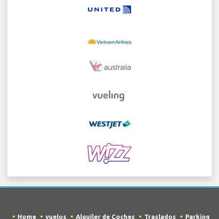
Home
vuelos
Alquiler de Coches
Traslados
Parking