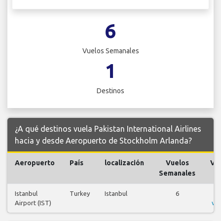
6
Vuelos Semanales
1
Destinos
¿A qué destinos vuela Pakistan International Airlines
hacia y desde Aeropuerto de Stockholm Arlanda?
Aeropuerto
País
localización
Vuelos
Vu
Semanales
Istanbul
Turkey
Istanbul
6
V
Airport (IST)
vu