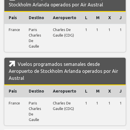
Stockholm Arlanda operados por Air Austral
País
Destino
Aeropuerto
L
M
X
J
France
Paris
Charles De
1
1
1
1
Charles
Gaulle (CDG)
De
Gaulle
Vuelos programados semanales desde
Aeropuerto de Stockholm Arlanda operados por Air
Austral
País
Destino
Aeropuerto
L
M
X
J
France
Paris
Charles De
1
1
1
1
Charles
Gaulle (CDG)
De
Gaulle