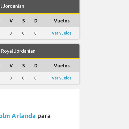
l Jordanian
J
V
S
D
Vuelos
1
0
0
0
Ver vuelos
Royal Jordanian
J
V
S
D
Vuelos
1
0
0
0
Ver vuelos
holm Arlanda
para