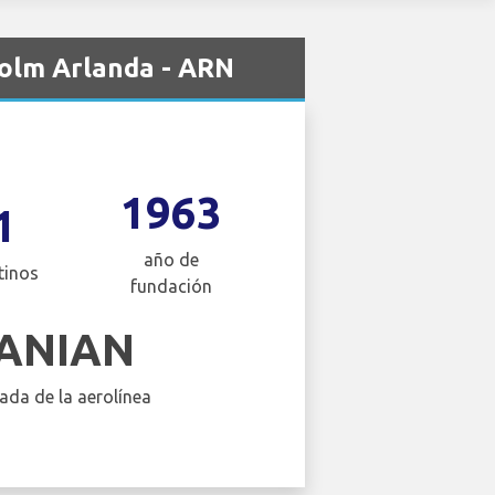
olm Arlanda - ARN
1963
1
año de
tinos
fundación
ANIAN
ada de la aerolínea