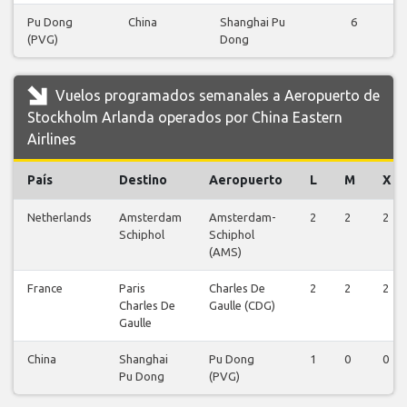
Pu Dong
China
Shanghai Pu
6
(PVG)
Dong
Vuelos programados semanales a Aeropuerto de
Stockholm Arlanda operados por China Eastern
Airlines
País
Destino
Aeropuerto
L
M
X
Netherlands
Amsterdam
Amsterdam-
2
2
2
Schiphol
Schiphol
(AMS)
France
Paris
Charles De
2
2
2
Charles De
Gaulle (CDG)
Gaulle
China
Shanghai
Pu Dong
1
0
0
Pu Dong
(PVG)