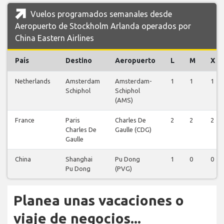
Vuelos programados semanales desde
Aeropuerto de Stockholm Arlanda operados por
China Eastern Airlines
País
Destino
Aeropuerto
L
M
X
Netherlands
Amsterdam
Amsterdam-
1
1
1
Schiphol
Schiphol
(AMS)
France
Paris
Charles De
2
2
2
Charles De
Gaulle (CDG)
Gaulle
China
Shanghai
Pu Dong
1
0
0
Pu Dong
(PVG)
Planea unas vacaciones o
viaje de negocios...