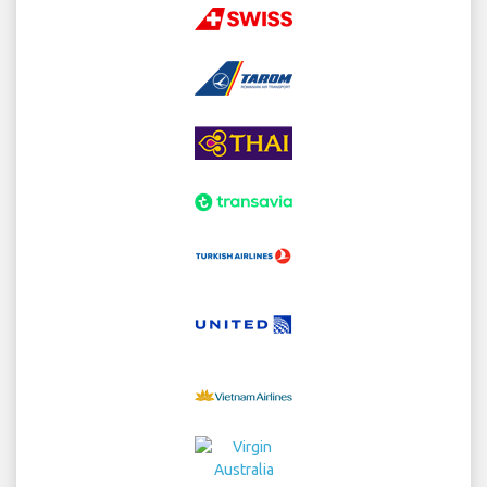
Home
vuelos
Alquiler de Coches
Traslados
Parking