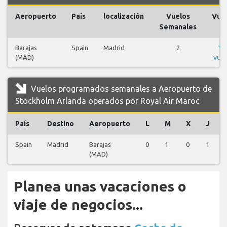
Aeropuerto
País
localización
Vuelos
Vue
Semanales
Barajas
Spain
Madrid
2
Ve
(MAD)
vue
Vuelos programados semanales a Aeropuerto de
Stockholm Arlanda operados por Royal Air Maroc
País
Destino
Aeropuerto
L
M
X
J
Spain
Madrid
Barajas
0
1
0
1
(MAD)
Planea unas vacaciones o
viaje de negocios...