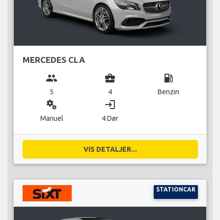
MERCEDES CLA
group
business_center
local_gas_station
5
4
Benzin
miscellaneous_services
login
Manuel
4 Dør
VIS DETALJER...
STATIONCAR