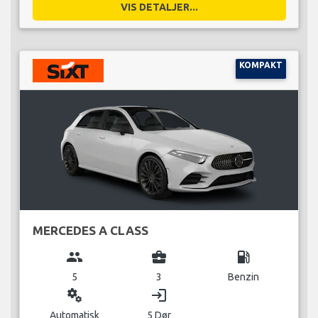
VIS DETALJER...
KOMPAKT
MERCEDES A CLASS
group
business_center
local_gas_station
5
3
Benzin
miscellaneous_services
login
Automatisk
5 Dør