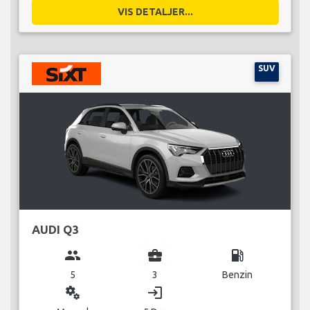
VIS DETALJER...
SUV
AUDI Q3
group
business_center
local_gas_station
5
3
Benzin
miscellaneous_services
login