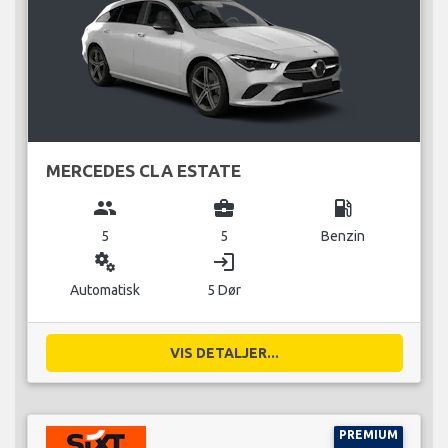
MERCEDES CLA ESTATE
group
business_center
local_gas_station
5
5
Benzin
miscellaneous_services
login
Automatisk
5 Dør
VIS DETALJER...
PREMIUM