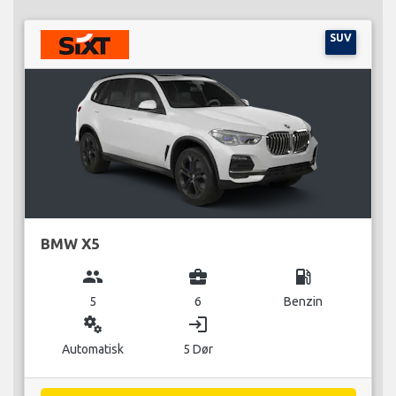
SUV
BMW X5
group
business_center
local_gas_station
5
6
Benzin
miscellaneous_services
login
Automatisk
5 Dør