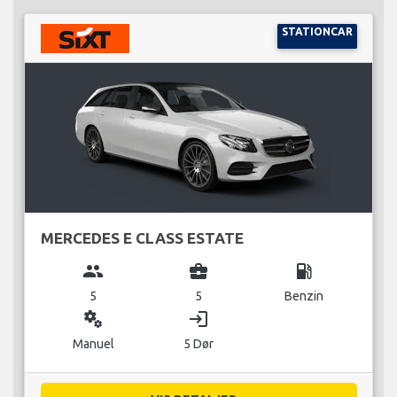
STATIONCAR
MERCEDES E CLASS ESTATE
group
business_center
local_gas_station
5
5
Benzin
miscellaneous_services
login
Manuel
5 Dør