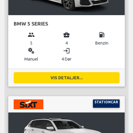
BMW 5 SERIES
group
business_center
local_gas_station
5
4
Benzin
miscellaneous_services
login
Manuel
4 Dør
VIS DETALJER...
STATIONCAR