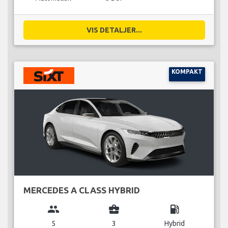
VIS DETALJER...
KOMPAKT
MERCEDES A CLASS HYBRID
group
business_center
local_gas_station
5
3
Hybrid