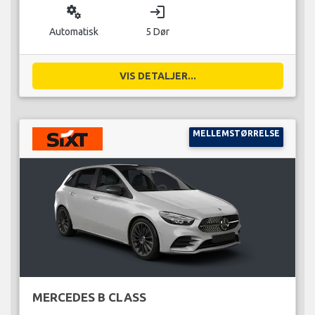
miscellaneous_services
login
Automatisk
5 Dør
VIS DETALJER...
MELLEMSTØRRELSE
MERCEDES B CLASS