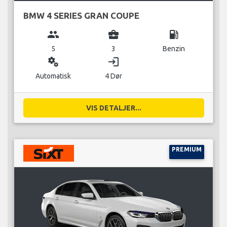
BMW 4 SERIES GRAN COUPE
group
business_center
local_gas_station
5
3
Benzin
miscellaneous_services
login
Automatisk
4 Dør
VIS DETALJER...
PREMIUM