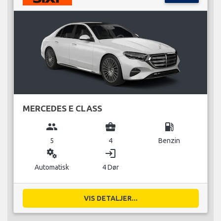
MERCEDES E CLASS
group
business_center
local_gas_station
5
4
Benzin
miscellaneous_services
login
Automatisk
4 Dør
VIS DETALJER...