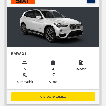
BMW X1
group
business_center
local_gas_station
5
4
Benzin
miscellaneous_services
login
Automatisk
5 Dør
VIS DETALJER...