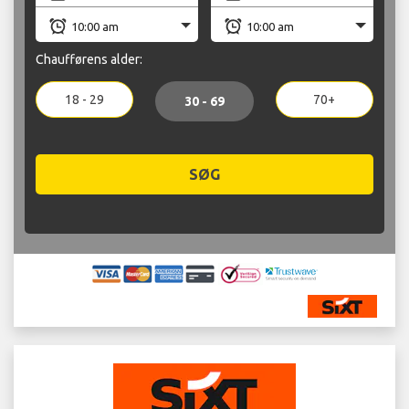
Chaufførens alder:
18 - 29
70+
30 - 69
SØG