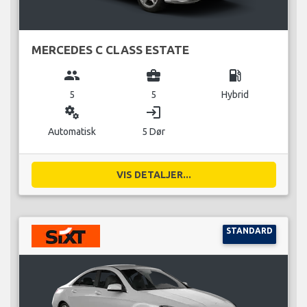
MERCEDES C CLASS ESTATE
group
business_center
local_gas_station
5
5
Hybrid
miscellaneous_services
login
Automatisk
5 Dør
VIS DETALJER...
STANDARD