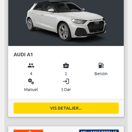
AUDI A1
group
business_center
local_gas_station
4
2
Benzin
miscellaneous_services
login
Manuel
5 Dør
VIS DETALJER...