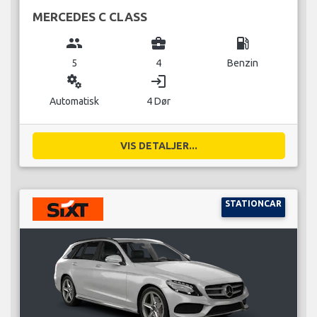
MERCEDES C CLASS
group
business_center
local_gas_station
5
4
Benzin
miscellaneous_services
login
Automatisk
4 Dør
VIS DETALJER...
STATIONCAR