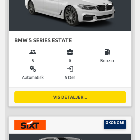
BMW 5 SERIES ESTATE
group
business_center
local_gas_station
5
6
Benzin
miscellaneous_services
login
Automatisk
5 Dør
VIS DETALJER...
ØKONOMI