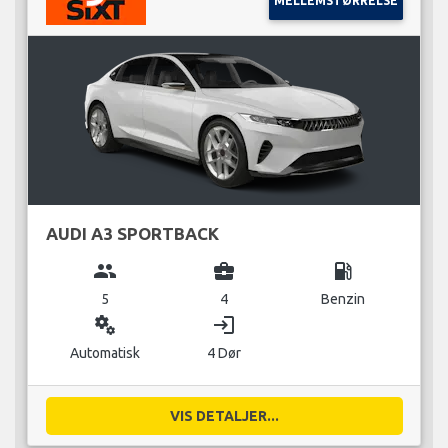
MELLEMSTØRRELSE
AUDI A3 SPORTBACK
group
business_center
local_gas_station
5
4
Benzin
miscellaneous_services
login
Automatisk
4 Dør
VIS DETALJER...