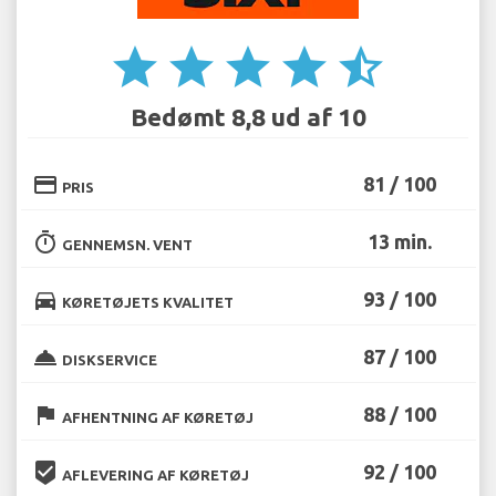
star
star
star
star
star_half
Bedømt 8,8 ud af 10
credit_card
81 / 100
PRIS
timer
13 min.
GENNEMSN. VENT
directions_car
93 / 100
KØRETØJETS KVALITET
room_service
87 / 100
DISKSERVICE
flag
88 / 100
AFHENTNING AF KØRETØJ
beenhere
92 / 100
AFLEVERING AF KØRETØJ