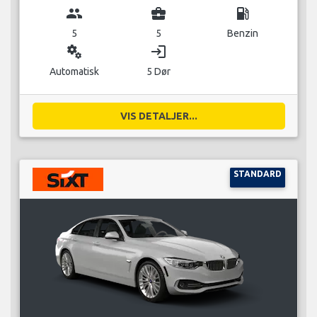
group
business_center
local_gas_station
5
5
Benzin
miscellaneous_services
login
Automatisk
5 Dør
VIS DETALJER...
STANDARD