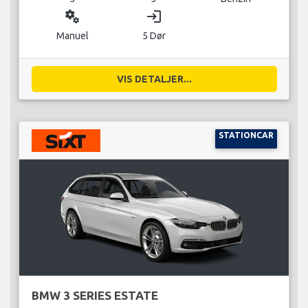
miscellaneous_services
login
Manuel
5 Dør
VIS DETALJER...
STATIONCAR
BMW 3 SERIES ESTATE