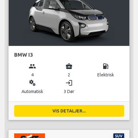
BMW I3
group
business_center
local_gas_station
4
2
Elektrisk
miscellaneous_services
login
Automatisk
3 Dør
VIS DETALJER...
SUV