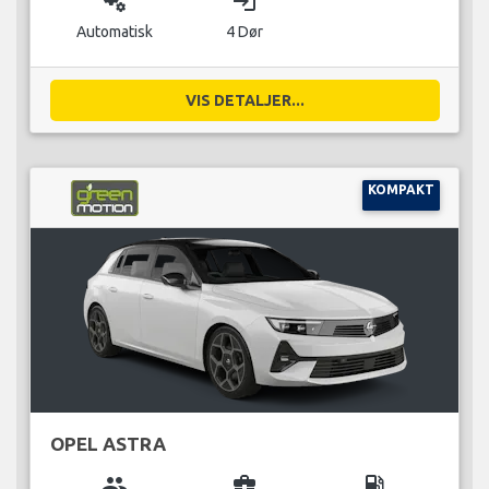
miscellaneous_services
login
Automatisk
4 Dør
VIS DETALJER...
KOMPAKT
OPEL ASTRA
group
business_center
local_gas_station