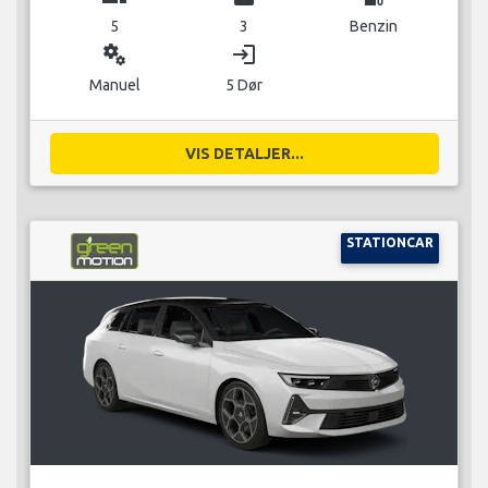
5
3
Benzin
miscellaneous_services
login
Manuel
5 Dør
VIS DETALJER...
STATIONCAR