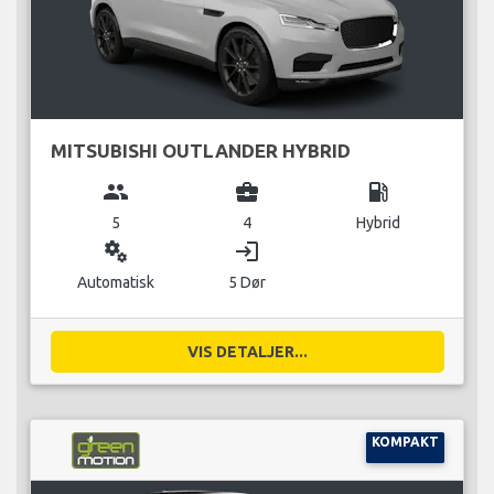
MITSUBISHI OUTLANDER HYBRID
group
business_center
local_gas_station
5
4
Hybrid
miscellaneous_services
login
Automatisk
5 Dør
VIS DETALJER...
KOMPAKT