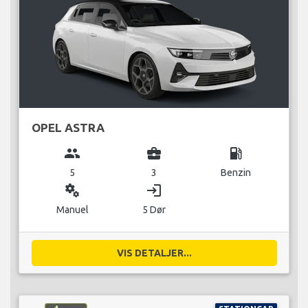
OPEL ASTRA
group
business_center
local_gas_station
5
3
Benzin
miscellaneous_services
login
Manuel
5 Dør
VIS DETALJER...