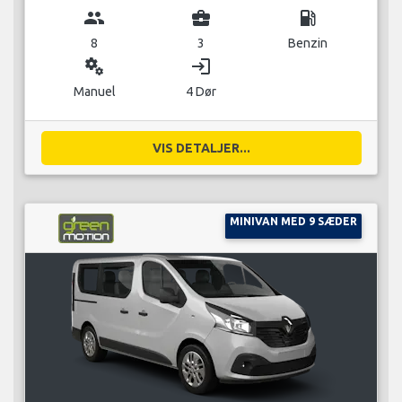
group
business_center
local_gas_station
8
3
Benzin
miscellaneous_services
login
Manuel
4 Dør
VIS DETALJER...
MINIVAN MED 9 SÆDER