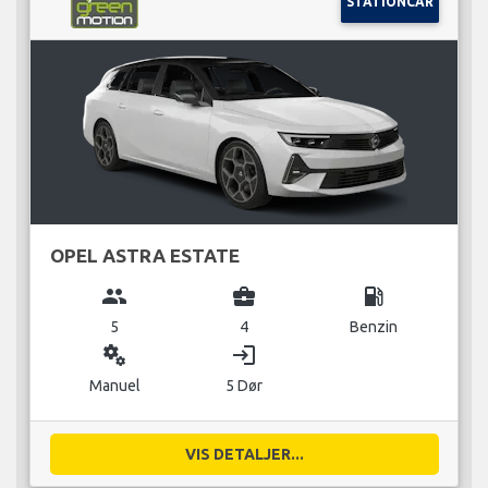
STATIONCAR
OPEL ASTRA ESTATE
group
business_center
local_gas_station
5
4
Benzin
miscellaneous_services
login
Manuel
5 Dør
VIS DETALJER...