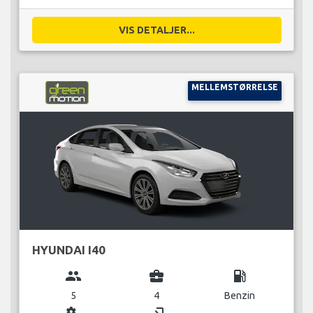
VIS DETALJER...
MELLEMSTØRRELSE
HYUNDAI I40
group
business_center
local_gas_station
5
4
Benzin