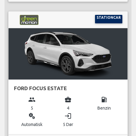
STATIONCAR
FORD FOCUS ESTATE
group
business_center
local_gas_station
5
4
Benzin
miscellaneous_services
login
Automatisk
5 Dør