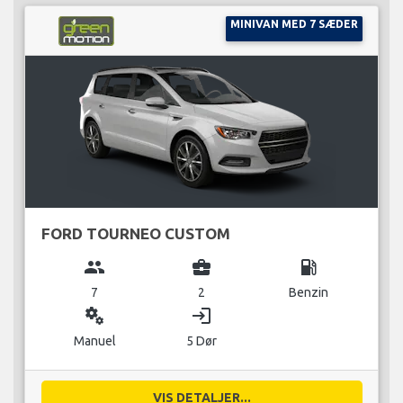
MINIVAN MED 7 SÆDER
FORD TOURNEO CUSTOM
group
business_center
local_gas_station
7
2
Benzin
miscellaneous_services
login
Manuel
5 Dør
VIS DETALJER...