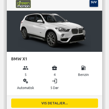
SUV
BMW X1
group
business_center
local_gas_station
5
4
Benzin
miscellaneous_services
login
Automatisk
5 Dør
VIS DETALJER...