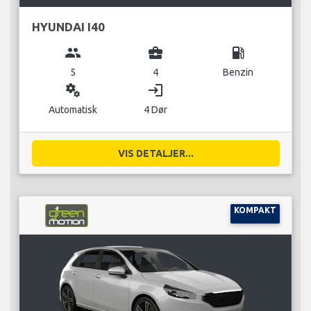
HYUNDAI I40
group
business_center
local_gas_station
5
4
Benzin
miscellaneous_services
login
Automatisk
4 Dør
VIS DETALJER...
KOMPAKT