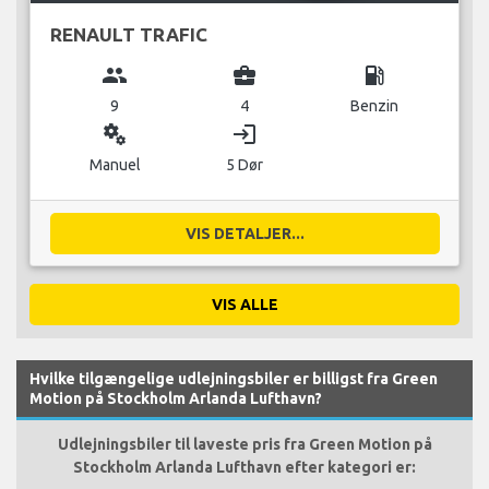
RENAULT TRAFIC
group
business_center
local_gas_station
9
4
Benzin
miscellaneous_services
login
Manuel
5 Dør
VIS DETALJER...
VIS ALLE
Hvilke tilgængelige udlejningsbiler er billigst fra Green
Motion på Stockholm Arlanda Lufthavn?
Udlejningsbiler til laveste pris fra Green Motion på
Stockholm Arlanda Lufthavn efter kategori er: