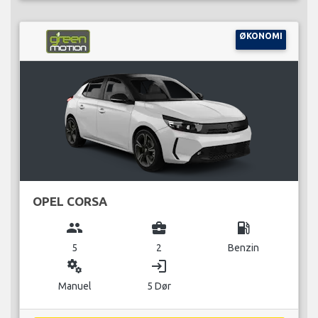
ØKONOMI
OPEL CORSA
group
business_center
local_gas_station
5
2
Benzin
miscellaneous_services
login
Manuel
5 Dør