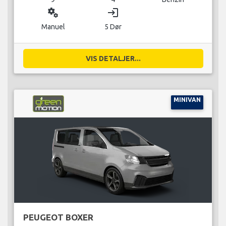
miscellaneous_services
login
Manuel
5 Dør
VIS DETALJER...
MINIVAN
PEUGEOT BOXER