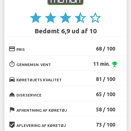
star
star
star
star_half
star_border
Bedømt 6,9 ud af 10
credit_card
68 / 100
PRIS
timer
11 min.
emoji_events
GENNEMSN. VENT
directions_car
81 / 100
KØRETØJETS KVALITET
room_service
65 / 100
DISKSERVICE
flag
58 / 100
AFHENTNING AF KØRETØJ
beenhere
73 / 100
AFLEVERING AF KØRETØJ