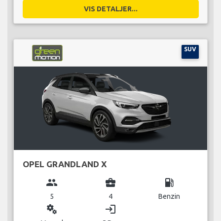
VIS DETALJER...
SUV
OPEL GRANDLAND X
group
business_center
local_gas_station
5
4
Benzin
miscellaneous_services
login