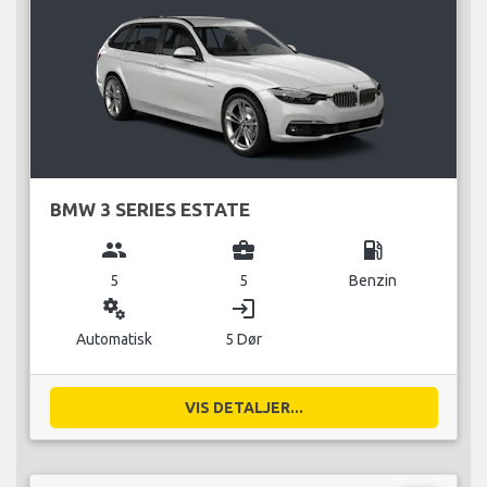
BMW 3 SERIES ESTATE
group
business_center
local_gas_station
5
5
Benzin
miscellaneous_services
login
Automatisk
5 Dør
VIS DETALJER...