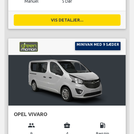
Manuel
5 Dør
VIS DETALJER...
MINIVAN MED 9 SÆDER
OPEL VIVARO
group
business_center
local_gas_station
9
4
Benzin