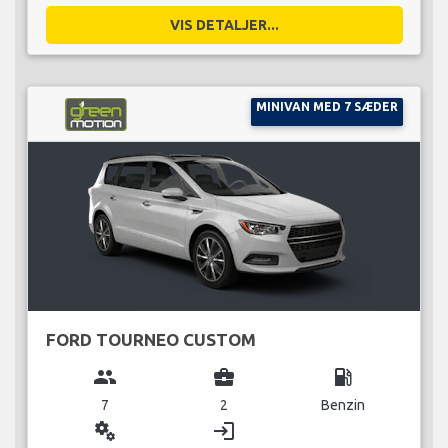
VIS DETALJER...
MINIVAN MED 7 SÆDER
FORD TOURNEO CUSTOM
group
business_center
local_gas_station
7
2
Benzin
miscellaneous_services
login