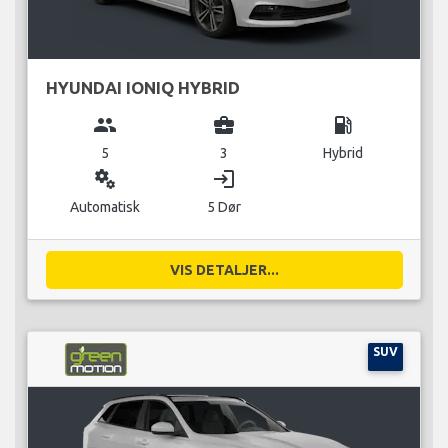
HYUNDAI IONIQ HYBRID
group
business_center
local_gas_station
5
3
Hybrid
miscellaneous_services
login
Automatisk
5 Dør
VIS DETALJER...
SUV