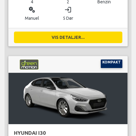
4
2
Benzin
miscellaneous_services
login
Manuel
5 Dør
VIS DETALJER...
KOMPAKT
HYUNDAI I30