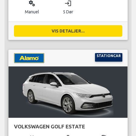
miscellaneous_services
login
Manuel
5 Dør
VIS DETALJER...
STATIONCAR
VOLKSWAGEN GOLF ESTATE