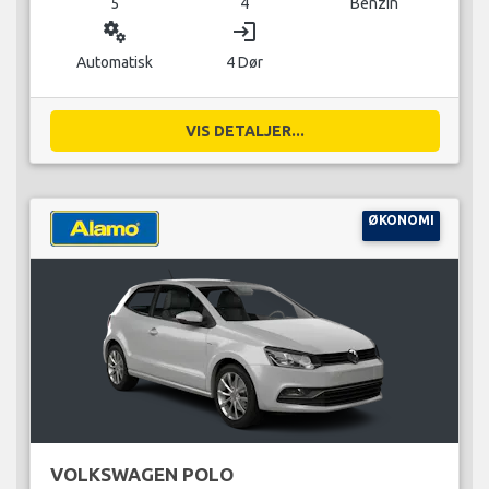
5
4
Benzin
miscellaneous_services
login
Automatisk
4 Dør
VIS DETALJER...
ØKONOMI
VOLKSWAGEN POLO