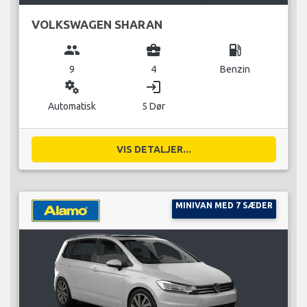
VOLKSWAGEN SHARAN
group
business_center
local_gas_station
9
4
Benzin
miscellaneous_services
login
Automatisk
5 Dør
VIS DETALJER...
MINIVAN MED 7 SÆDER