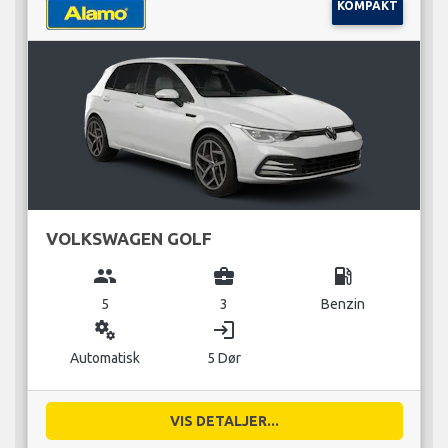
KOMPAKT
VOLKSWAGEN GOLF
group
business_center
local_gas_station
5
3
Benzin
miscellaneous_services
login
Automatisk
5 Dør
VIS DETALJER...