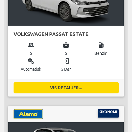
VOLKSWAGEN PASSAT ESTATE
group
business_center
local_gas_station
5
5
Benzin
miscellaneous_services
login
Automatisk
5 Dør
VIS DETALJER...
ØKONOMI