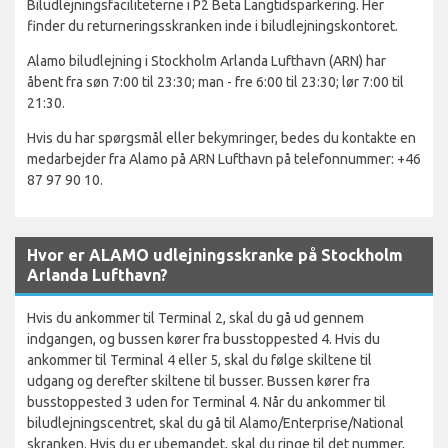
Biludlejningsfaciliteterne i P2 Beta Langtidsparkering. Her
finder du returneringsskranken inde i biludlejningskontoret.
Alamo biludlejning i Stockholm Arlanda Lufthavn (ARN) har
åbent fra søn 7:00 til 23:30; man - fre 6:00 til 23:30; lør 7:00 til
21:30.
Hvis du har spørgsmål eller bekymringer, bedes du kontakte en
medarbejder fra Alamo på ARN Lufthavn på telefonnummer: +46
87 97 90 10.
Hvor er ALAMO udlejningsskranke på Stockholm
Arlanda Lufthavn?
Hvis du ankommer til Terminal 2, skal du gå ud gennem
indgangen, og bussen kører fra busstoppested 4. Hvis du
ankommer til Terminal 4 eller 5, skal du følge skiltene til
udgang og derefter skiltene til busser. Bussen kører fra
busstoppested 3 uden for Terminal 4. Når du ankommer til
biludlejningscentret, skal du gå til Alamo/Enterprise/National
skranken. Hvis du er ubemandet, skal du ringe til det nummer,