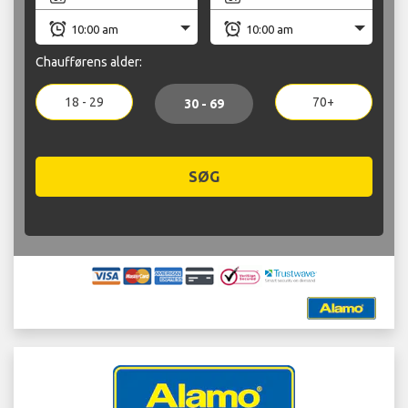
Chaufførens alder:
18 - 29
70+
30 - 69
SØG