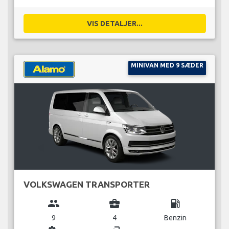
VIS DETALJER...
MINIVAN MED 9 SÆDER
VOLKSWAGEN TRANSPORTER
group
business_center
local_gas_station
9
4
Benzin