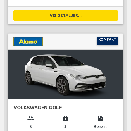
VIS DETALJER...
KOMPAKT
VOLKSWAGEN GOLF
group
business_center
local_gas_station
5
3
Benzin