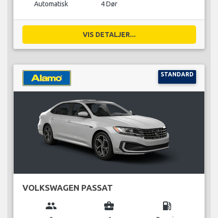
Automatisk
4 Dør
VIS DETALJER...
STANDARD
VOLKSWAGEN PASSAT
group
business_center
local_gas_station