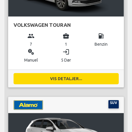
VOLKSWAGEN TOURAN
group
business_center
local_gas_station
7
1
Benzin
miscellaneous_services
login
Manuel
5 Dør
VIS DETALJER...
SUV