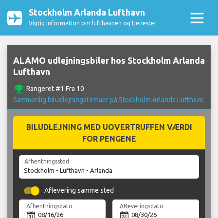
Stockholm Arlanda Lufthavn
Vigtig information om lufthavnen og tjenester
ALAMO udlejningsbiler hos Stockholm Arlanda
Lufthavn
emoji_events
Rangeret #1 Fra 10
Sammenlig biludlejningsfirmaer på Stockholm Arlanda Lufthavn
BILUDLEJNING MED UOVERTRUFFEN VÆRDI
FOR PENGENE
Afhentningssted
Aflevering samme sted
Afhentningsdato
Afleveringsdato