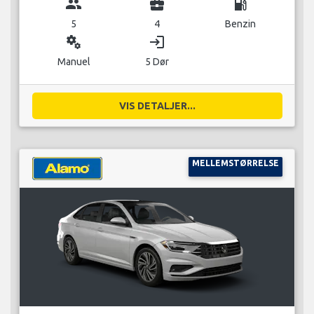
group
business_center
local_gas_station
5
4
Benzin
miscellaneous_services
login
Manuel
5 Dør
VIS DETALJER...
MELLEMSTØRRELSE