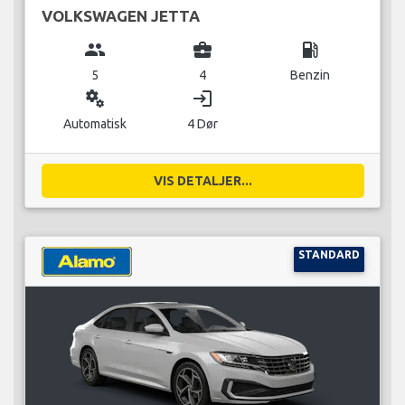
VOLKSWAGEN JETTA
group
business_center
local_gas_station
5
4
Benzin
miscellaneous_services
login
Automatisk
4 Dør
VIS DETALJER...
STANDARD