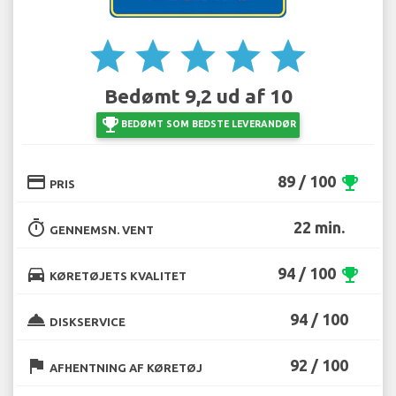
star
star
star
star
star
Bedømt 9,2 ud af 10
emoji_events
BEDØMT SOM BEDSTE LEVERANDØR
credit_card
89 / 100
emoji_events
PRIS
timer
22 min.
GENNEMSN. VENT
directions_car
94 / 100
emoji_events
KØRETØJETS KVALITET
room_service
94 / 100
DISKSERVICE
flag
92 / 100
AFHENTNING AF KØRETØJ