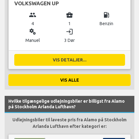
VOLKSWAGEN UP
group
business_center
local_gas_station
4
1
Benzin
miscellaneous_services
login
Manuel
3 Dør
VIS DETALJER...
VIS ALLE
Hvilke tilgængelige udlejningsbiler er billigst fra Alamo
på Stockholm Arlanda Lufthavn?
Udlejningsbiler til laveste pris fra Alamo på Stockholm
Arlanda Lufthavn efter kategori er: