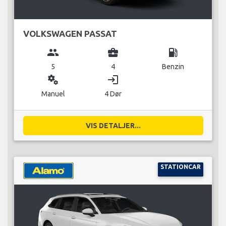
VOLKSWAGEN PASSAT
group
business_center
local_gas_station
5
4
Benzin
miscellaneous_services
login
Manuel
4 Dør
VIS DETALJER...
STATIONCAR