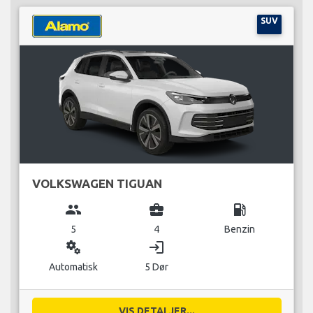
SUV
VOLKSWAGEN TIGUAN
group
business_center
local_gas_station
5
4
Benzin
miscellaneous_services
login
Automatisk
5 Dør
VIS DETALJER...