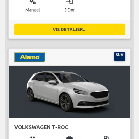
miscellaneous_services
login
Manuel
5 Dør
VIS DETALJER...
SUV
VOLKSWAGEN T-ROC
group
business_center
local_gas_station