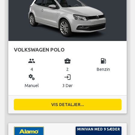
VOLKSWAGEN POLO
group
business_center
local_gas_station
4
2
Benzin
miscellaneous_services
login
Manuel
3 Dør
VIS DETALJER...
MINIVAN MED 9 SÆDER