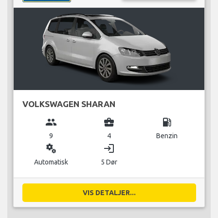
VOLKSWAGEN SHARAN
group
business_center
local_gas_station
9
4
Benzin
miscellaneous_services
login
Automatisk
5 Dør
VIS DETALJER...