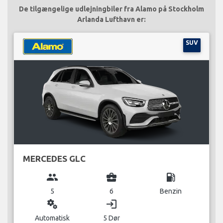
De tilgængelige udlejningbiler fra Alamo på Stockholm
Arlanda Lufthavn er:
SUV
MERCEDES GLC
group
business_center
local_gas_station
5
6
Benzin
miscellaneous_services
login
Automatisk
5 Dør