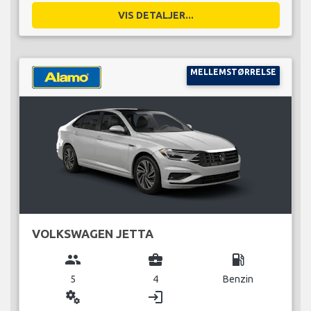
VIS DETALJER...
MELLEMSTØRRELSE
VOLKSWAGEN JETTA
group
business_center
local_gas_station
5
4
Benzin
miscellaneous_services
login