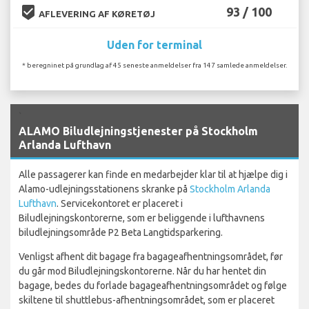
beenhere
93 / 100
AFLEVERING AF KØRETØJ
Uden for terminal
* beregninet på grundlag af 45 seneste anmeldelser fra 147 samlede anmeldelser.
`
ALAMO Biludlejningstjenester på Stockholm
Arlanda Lufthavn
Alle passagerer kan finde en medarbejder klar til at hjælpe dig i
Alamo-udlejningsstationens skranke på
Stockholm Arlanda
Lufthavn
. Servicekontoret er placeret i
Biludlejningskontorerne, som er beliggende i lufthavnens
biludlejningsområde P2 Beta Langtidsparkering.
Venligst afhent dit bagage fra bagageafhentningsområdet, før
du går mod Biludlejningskontorerne. Når du har hentet din
bagage, bedes du forlade bagageafhentningsområdet og følge
skiltene til shuttlebus-afhentningsområdet, som er placeret