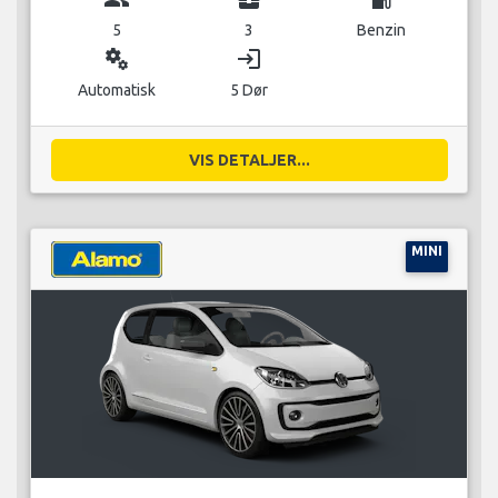
5
3
Benzin
miscellaneous_services
login
Automatisk
5 Dør
VIS DETALJER...
MINI