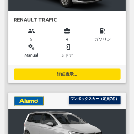
RENAULT TRAFIC
group
business_center
local_gas_station
9
4
ガソリン
miscellaneous_services
login
Manual
5 ドア
詳細表示...
ワンボックスカー（定員7名）