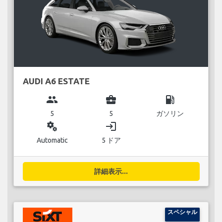
AUDI A6 ESTATE
group
business_center
local_gas_station
5
5
ガソリン
miscellaneous_services
login
Automatic
5 ドア
詳細表示...
スペシャル