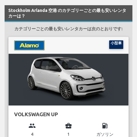
Stockholm Arlanda 空港 のカテゴリーごとの最も安いレンタ
カーは？
カテゴリーごとの最も安いレンタカーは次のとおりです:
小型車
VOLKSWAGEN UP
group
business_center
local_gas_station
4
1
ガソリン