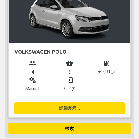
VOLKSWAGEN POLO
group
business_center
local_gas_station
4
2
ガソリン
miscellaneous_services
login
Manual
3 ドア
詳細表示...
検索