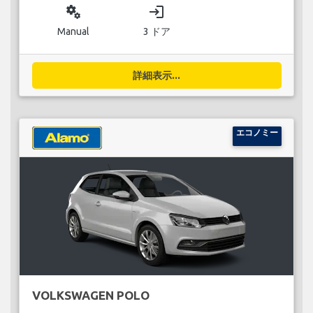
miscellaneous_services
login
Manual
3 ドア
詳細表示...
エコノミー
VOLKSWAGEN POLO