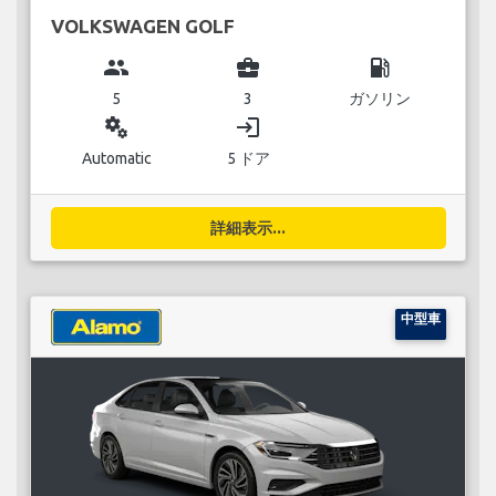
VOLKSWAGEN GOLF
group
business_center
local_gas_station
5
3
ガソリン
miscellaneous_services
login
Automatic
5 ドア
詳細表示...
中型車