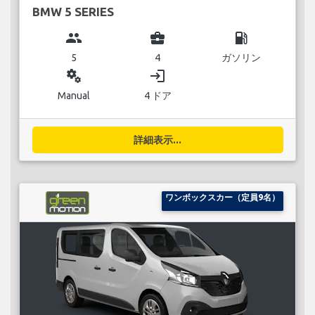
BMW 5 SERIES
group
business_center
local_gas_station
5
4
ガソリン
miscellaneous_services
login
Manual
4 ドア
詳細表示...
ワンボックスカー（定員9名）