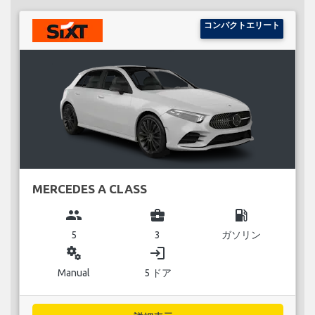
コンパクトエリート
MERCEDES A CLASS
group
business_center
local_gas_station
5
3
ガソリン
miscellaneous_services
login
Manual
5 ドア