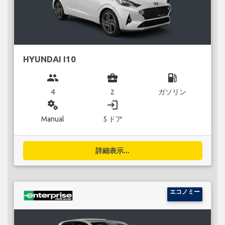
HYUNDAI I10
group
business_center
local_gas_station
4
2
ガソリン
miscellaneous_services
login
Manual
5 ドア
詳細表示...
エコノミー