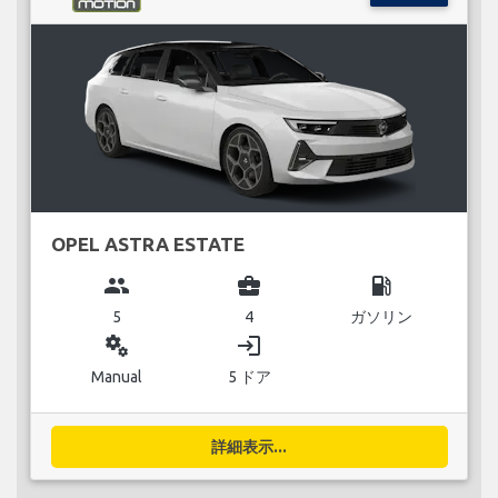
OPEL ASTRA ESTATE
group
business_center
local_gas_station
5
4
ガソリン
miscellaneous_services
login
Manual
5 ドア
詳細表示...