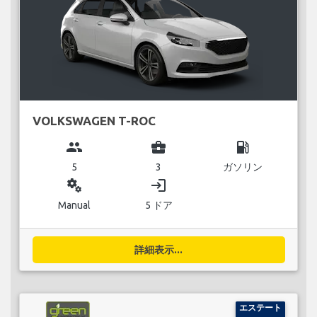
VOLKSWAGEN T-ROC
group
business_center
local_gas_station
5
3
ガソリン
miscellaneous_services
login
Manual
5 ドア
詳細表示...
エステート