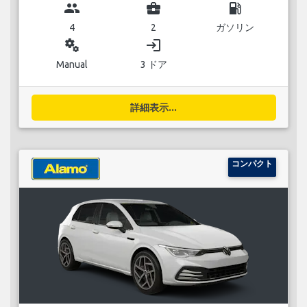
group
business_center
local_gas_station
4
2
ガソリン
miscellaneous_services
login
Manual
3 ドア
詳細表示...
コンパクト