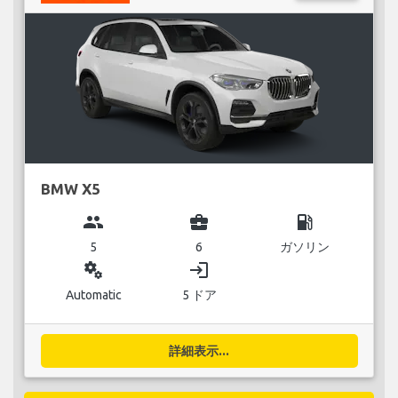
BMW X5
group
business_center
local_gas_station
5
6
ガソリン
miscellaneous_services
login
Automatic
5 ドア
詳細表示...