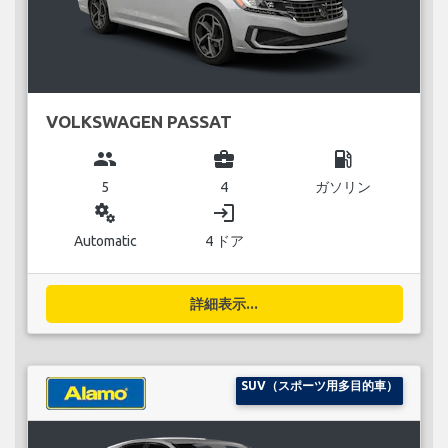
VOLKSWAGEN PASSAT
group
business_center
local_gas_station
5
4
ガソリン
miscellaneous_services
login
Automatic
4 ドア
詳細表示...
SUV（スポーツ用多目的車）