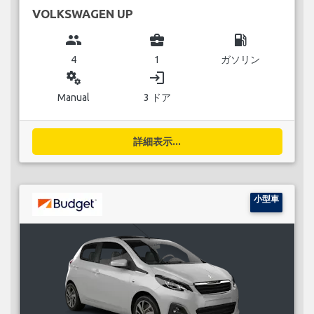
VOLKSWAGEN UP
group
business_center
local_gas_station
4
1
ガソリン
miscellaneous_services
login
Manual
3 ドア
詳細表示...
小型車