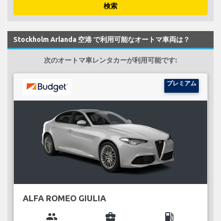
検索
Stockholm Arlanda 空港 で利用可能なオートマ車両は？
次のオートマ車レンタカーが利用可能です:
プレミアム
ALFA ROMEO GIULIA
group
business_center
local_gas_station