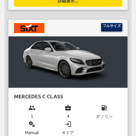
詳細表示...
フルサイズ
MERCEDES C CLASS
group
business_center
local_gas_station
5
4
ガソリン
miscellaneous_services
login
Manual
4 ドア