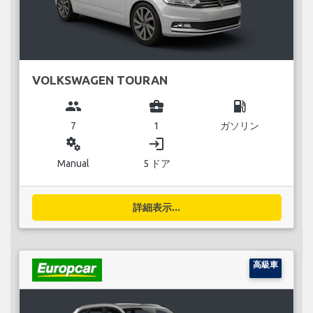
VOLKSWAGEN TOURAN
group
business_center
local_gas_station
7
1
ガソリン
miscellaneous_services
login
Manual
5 ドア
詳細表示...
高級車