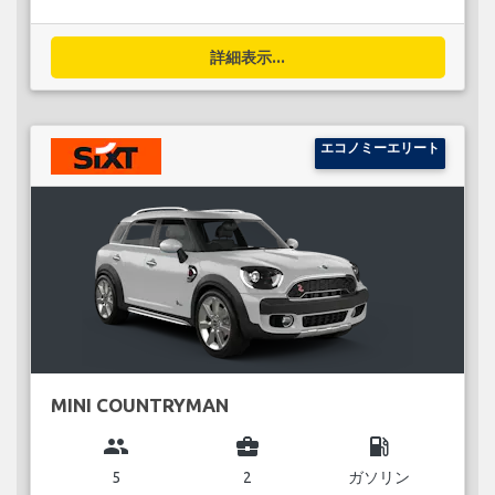
詳細表示...
エコノミーエリート
MINI COUNTRYMAN
group
business_center
local_gas_station
5
2
ガソリン