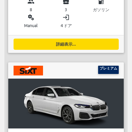
group
business_center
local_gas_station
8
3
ガソリン
miscellaneous_services
login
Manual
4 ドア
詳細表示...
プレミアム