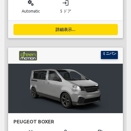
miscellaneous_services
login
Automatic
5 ドア
詳細表示...
ミニバン
PEUGEOT BOXER