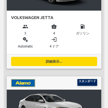
VOLKSWAGEN JETTA
group
business_center
local_gas_station
5
4
ガソリン
miscellaneous_services
login
Automatic
4 ドア
詳細表示...
スタンダード