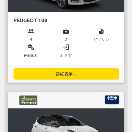
PEUGEOT 108
group
business_center
local_gas_station
4
2
ガソリン
miscellaneous_services
login
Manual
3 ドア
詳細表示...
小型車