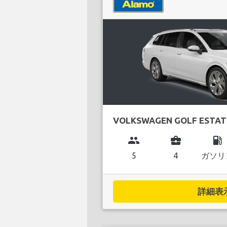
VOLKSWAGEN GOLF ESTAT
group
business_center
local_gas_station
5
4
ガソリ
詳細表示.