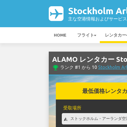
Stockholm A
主な空港情報およびサービス
HOME
フライト
レンタカー
ALAMO レンタカー Stoc
emoji_events
ランク #1 から 10
Stockholm
最低価格レンタ
受取場所