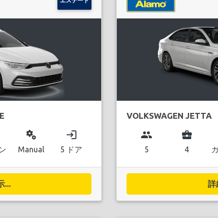
エステート
E
VOLKSWAGEN JETTA
miscellaneous_services
login
group
business_center
ン
Manual
5 ドア
5
4
..
詳