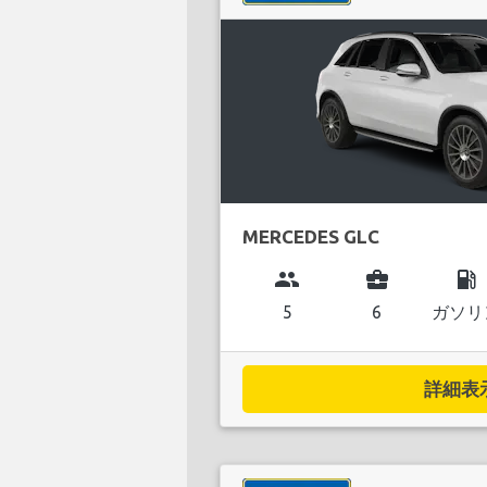
MERCEDES GLC
group
business_center
local_gas_station
5
6
ガソリ
詳細表示.