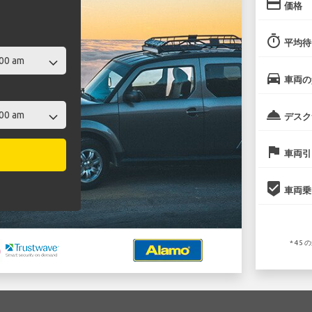
credit_card
価格
timer
平均待
directions_car
車両の
room_service
デスク
flag
車両引
beenhere
車両乗
* 4