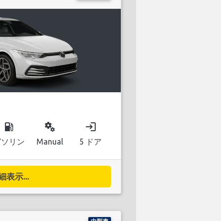
local_gas_station
miscellaneous_services
login
ガソリン
Manual
5 ドア
細表示...