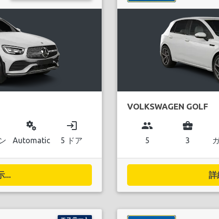
VOLKSWAGEN GOLF
miscellaneous_services
login
group
business_center
ン
Automatic
5 ドア
5
3
..
詳