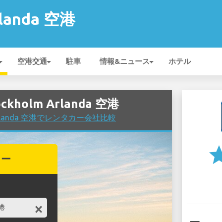
rlanda 空港
空港交通
駐車
情報&ニュース
ホテル
kholm Arlanda 空港
 Arlanda 空港でレンタカー会社比較
st
カー