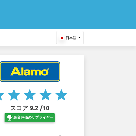
日本語
ar
star
star
star
star
スコア 9.2 /10
emoji_events
最良評価のサプライヤー