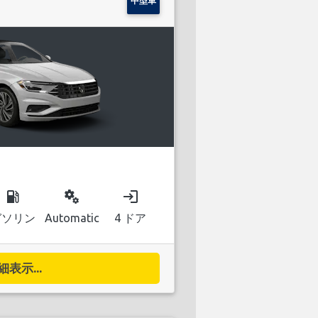
中型車
local_gas_station
miscellaneous_services
login
ガソリン
Automatic
4 ドア
細表示...