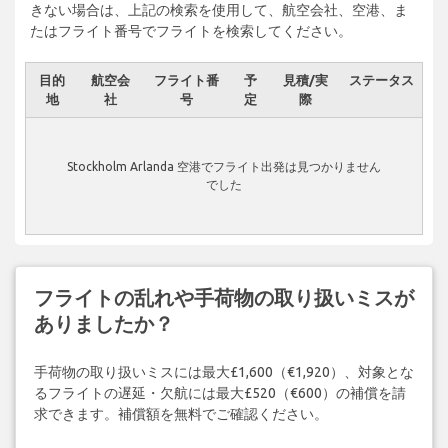
きない場合は、上記の検索を使用して、航空会社、空港、ま
たはフライト番号でフライトを検索してください。
目的
航空会
フライト番
予
見積/実
ステータス
地
社
号
定
際
Stockholm Arlanda 空港でフライト出発は見つかりません
でした
フライトの乱れや手荷物の取り扱いミスが
ありましたか？
手荷物の取り扱いミスには最大£1,600（€1,920）、対象とな
るフライトの遅延・欠航には最大£520（€600）の補償を請
求できます。補償額を無料でご確認ください。