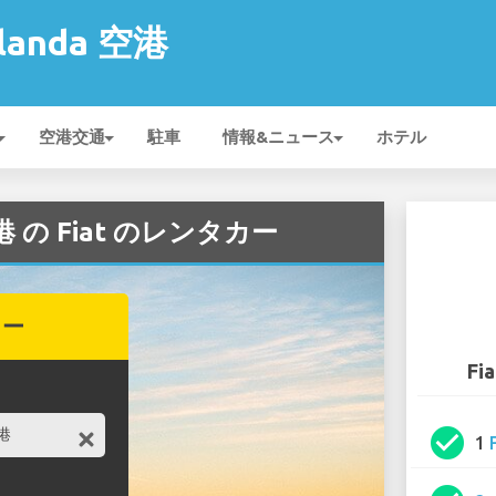
rlanda 空港
空港交通
駐車
情報&ニュース
ホテル
 空港 の Fiat のレンタカー
カー
Fi
check_circle
1