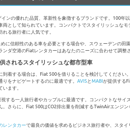
デザインの優れた品質、革新性を象徴するブランドです。100年以
車両として知られています。コンパクトでスタイリッシュなモ
訪れる旅行者に人気です。
ために信頼性のある車を必要とする場合や、スウェーデンの田
ンダ空港のFiatレンタカーはあなたのニーズに合わせて調整
ABIで提供されるスタイリッシュな都市型車
に到着する場合は、Fiat 500を借りることを検討してくださ
通りをナビゲートするのに最適です。
AVIS
と
MABI
が提供するFi
ています。
適さを重視する一人旅行者やカップルに最適です。コンパクトなサ
さらに、Fiat 500はCO2排出量を削減するTwinAirエン
のレンタカー
で最良の価値を求めるビジネス旅行者や、スタイ