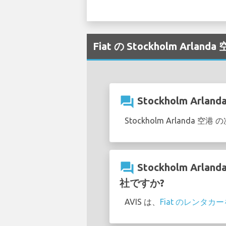
Fiat の Stockholm Arl
question_answer
Stockholm Ar
Stockholm Arland
question_answer
Stockholm A
社ですか?
AVIS は、
Fiat のレンタカ