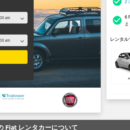
check_circle
2
6
check_circle
ま
レンタルで
F
空港 の Fiat レンタカーについて