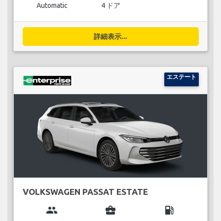
Automatic
4 ドア
詳細表示...
エステート
VOLKSWAGEN PASSAT ESTATE
group
business_center
local_gas_station