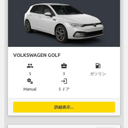
VOLKSWAGEN GOLF
group
business_center
local_gas_station
5
3
ガソリン
miscellaneous_services
login
Manual
5 ドア
詳細表示...