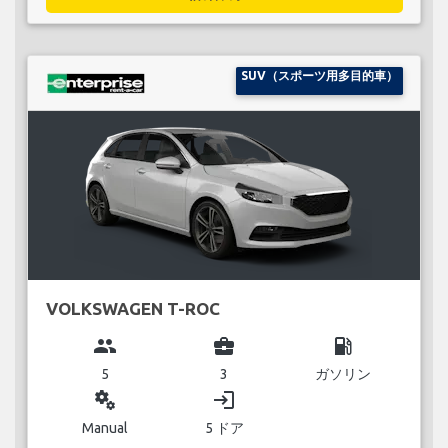
SUV（スポーツ用多目的車）
VOLKSWAGEN T-ROC
group
business_center
local_gas_station
5
3
ガソリン
miscellaneous_services
login
Manual
5 ドア