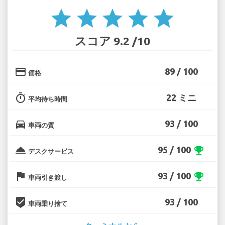
star
star
star
star
star
スコア 9.2 /10
credit_card
89 / 100
価格
timer
22 ミニ
平均待ち時間
directions_car
93 / 100
車両の質
room_service
95 / 100
emoji_events
デスクサービス
flag
93 / 100
emoji_events
車両引き渡し
beenhere
93 / 100
車両乗り捨て