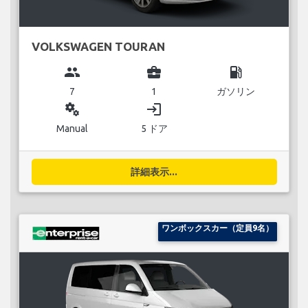
VOLKSWAGEN TOURAN
group
business_center
local_gas_station
7
1
ガソリン
miscellaneous_services
login
Manual
5 ドア
詳細表示...
ワンボックスカー（定員9名）