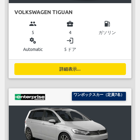
VOLKSWAGEN TIGUAN
group
business_center
local_gas_station
5
4
ガソリン
miscellaneous_services
login
Automatic
5 ドア
詳細表示...
ワンボックスカー（定員7名）