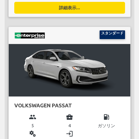
詳細表示...
スタンダード
VOLKSWAGEN PASSAT
group
business_center
local_gas_station
5
4
ガソリン
miscellaneous_services
login