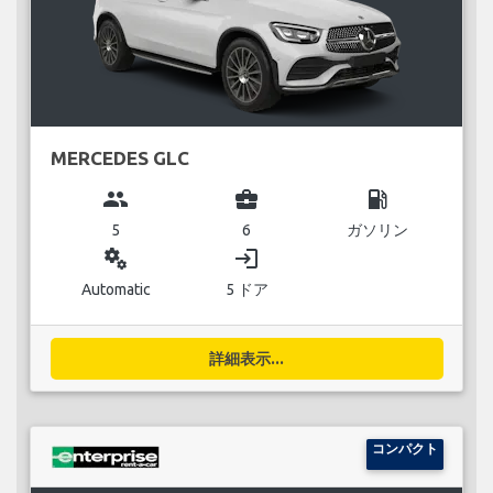
MERCEDES GLC
group
business_center
local_gas_station
5
6
ガソリン
miscellaneous_services
login
Automatic
5 ドア
詳細表示...
コンパクト