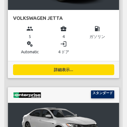
VOLKSWAGEN JETTA
group
business_center
local_gas_station
5
4
ガソリン
miscellaneous_services
login
Automatic
4 ドア
詳細表示...
スタンダード