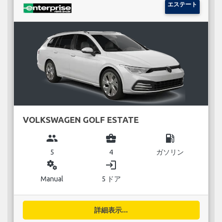
エステート
VOLKSWAGEN GOLF ESTATE
group
business_center
local_gas_station
5
4
ガソリン
miscellaneous_services
login
Manual
5 ドア
詳細表示...