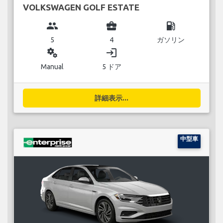
VOLKSWAGEN GOLF ESTATE
group
business_center
local_gas_station
5
4
ガソリン
miscellaneous_services
login
Manual
5 ドア
詳細表示...
中型車