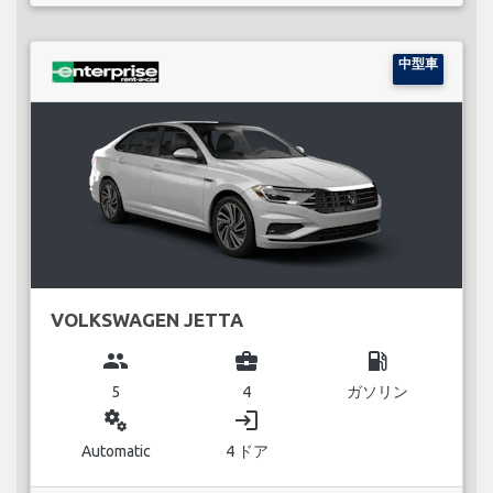
中型車
VOLKSWAGEN JETTA
group
business_center
local_gas_station
5
4
ガソリン
miscellaneous_services
login
Automatic
4 ドア