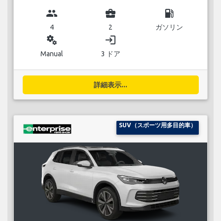
group
business_center
local_gas_station
4
2
ガソリン
miscellaneous_services
login
Manual
3 ドア
詳細表示...
SUV（スポーツ用多目的車）