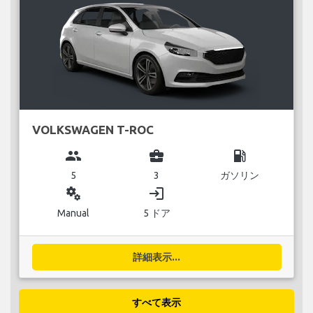
VOLKSWAGEN T-ROC
group
business_center
local_gas_station
5
3
ガソリン
miscellaneous_services
login
Manual
5 ドア
詳細表示...
すべて表示