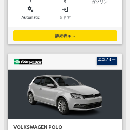
5
5
ガソリン
miscellaneous_services
login
Automatic
5 ドア
詳細表示...
エコノミー
VOLKSWAGEN POLO