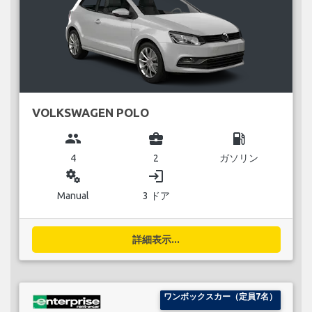
VOLKSWAGEN POLO
group
business_center
local_gas_station
4
2
ガソリン
miscellaneous_services
login
Manual
3 ドア
詳細表示...
ワンボックスカー（定員7名）