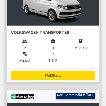
VOLKSWAGEN TRANSPORTER
group
business_center
local_gas_station
9
4
ガソリン
miscellaneous_services
login
Manual
5 ドア
詳細表示...
SUV（スポーツ用多目的車）