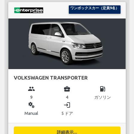
ワンボックスカー（定員9名）
VOLKSWAGEN TRANSPORTER
group
business_center
local_gas_station
9
4
ガソリン
miscellaneous_services
login
Manual
5 ドア
詳細表示...