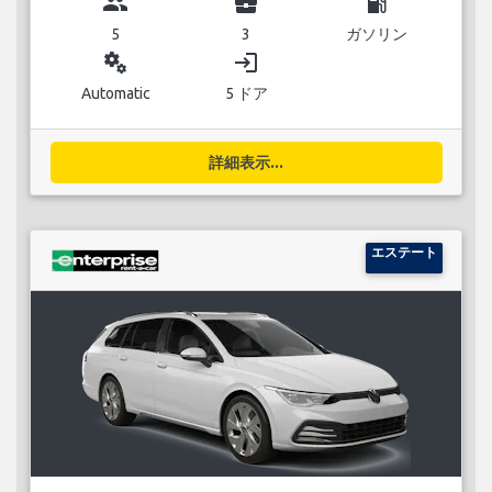
group
business_center
local_gas_station
5
3
ガソリン
miscellaneous_services
login
Automatic
5 ドア
詳細表示...
エステート