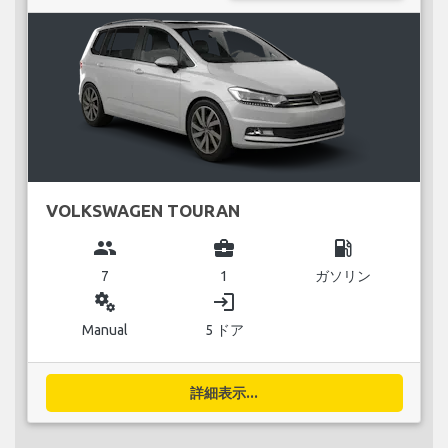
VOLKSWAGEN TOURAN
group
business_center
local_gas_station
7
1
ガソリン
miscellaneous_services
login
Manual
5 ドア
詳細表示...