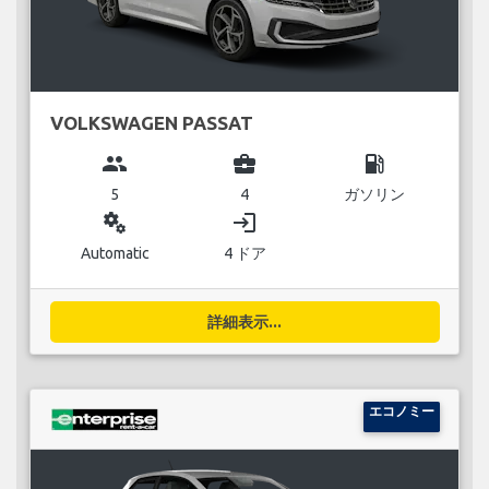
VOLKSWAGEN PASSAT
group
business_center
local_gas_station
5
4
ガソリン
miscellaneous_services
login
Automatic
4 ドア
詳細表示...
エコノミー