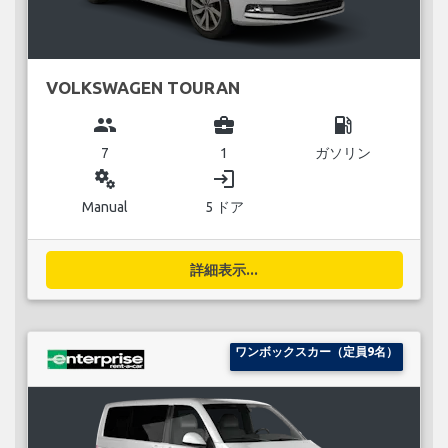
VOLKSWAGEN TOURAN
group
business_center
local_gas_station
7
1
ガソリン
miscellaneous_services
login
Manual
5 ドア
詳細表示...
ワンボックスカー（定員9名）