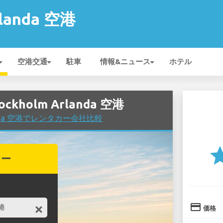
rlanda 空港
空港交通
駐車
情報&ニュース
ホテル
ckholm Arlanda 空港
rlanda 空港でレンタカー会社比較
st
カー
credit_card
価格