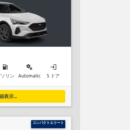
local_gas_station
miscellaneous_services
login
ガソリン
Automatic
5 ドア
細表示...
コンパクトエリート