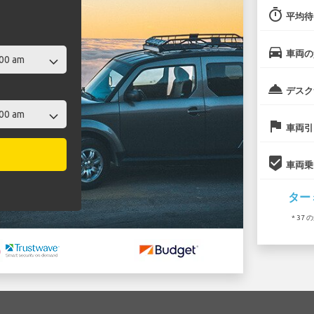
timer
平均待
directions_car
車両の
room_service
デスク
flag
車両引
beenhere
車両乗
ター
* 3