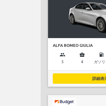
ALFA ROMEO GIULIA
group
business_center
local_gas_station
5
4
ガソリ
詳細表示.