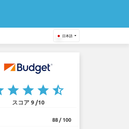
日本語
ar
star
star
star
star_half
スコア 9 /10
88 / 100