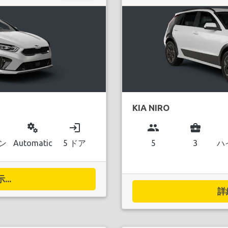
KIA NIRO
miscellaneous_services
login
group
business_center
ン
Automatic
5 ドア
5
3
ハ
..
詳