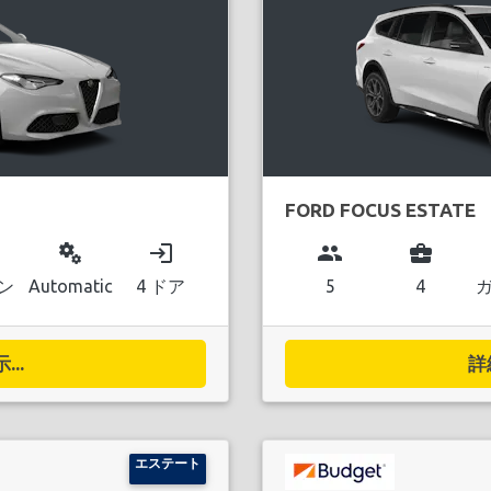
FORD FOCUS ESTATE
miscellaneous_services
login
group
business_center
ン
Automatic
4 ドア
5
4
..
詳
エステート