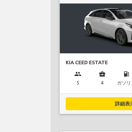
KIA CEED ESTATE
group
business_center
local_gas_station
5
4
ガソリ
詳細表示.