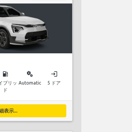
local_gas_station
miscellaneous_services
login
イブリッ
Automatic
5 ドア
ド
細表示...