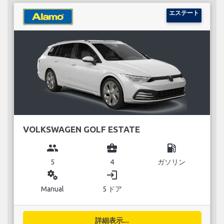
エステート
VOLKSWAGEN GOLF ESTATE
group
business_center
local_gas_station
5
4
ガソリン
miscellaneous_services
login
Manual
5 ドア
詳細表示...