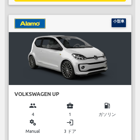
小型車
VOLKSWAGEN UP
group
business_center
local_gas_station
4
1
ガソリン
miscellaneous_services
login
Manual
3 ドア