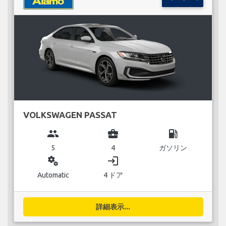
VOLKSWAGEN PASSAT
group
business_center
local_gas_station
5
4
ガソリン
miscellaneous_services
login
Automatic
4 ドア
詳細表示...