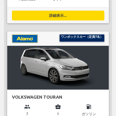
詳細表示...
ワンボックスカー（定員7名）
VOLKSWAGEN TOURAN
group
business_center
local_gas_station
7
1
ガソリン