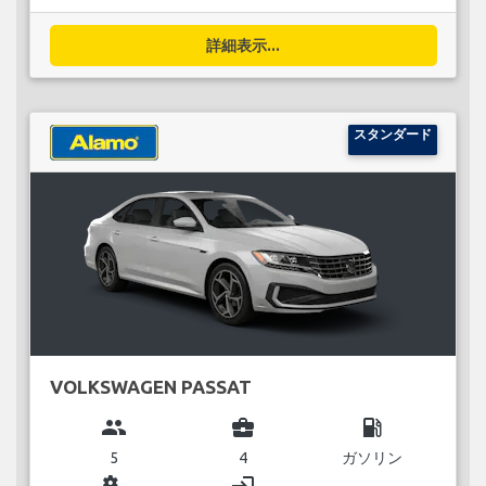
詳細表示...
スタンダード
VOLKSWAGEN PASSAT
group
business_center
local_gas_station
5
4
ガソリン