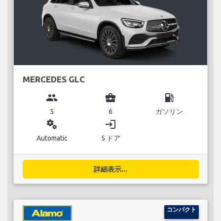
MERCEDES GLC
group
business_center
local_gas_station
5
6
ガソリン
miscellaneous_services
login
Automatic
5 ドア
詳細表示...
コンパクト