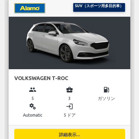
SUV（スポーツ用多目的車）
VOLKSWAGEN T-ROC
group
business_center
local_gas_station
5
3
ガソリン
miscellaneous_services
login
Automatic
5 ドア
詳細表示...