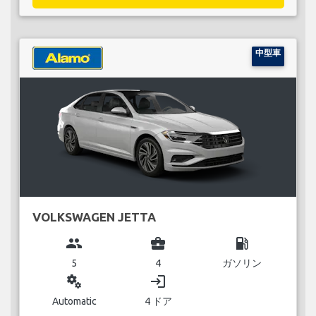
中型車
VOLKSWAGEN JETTA
group
business_center
local_gas_station
5
4
ガソリン
miscellaneous_services
login
Automatic
4 ドア