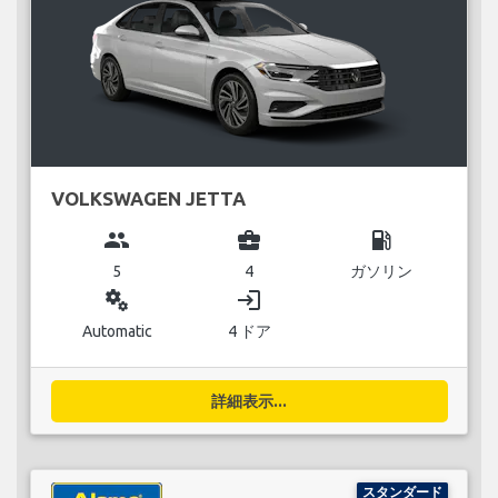
VOLKSWAGEN JETTA
group
business_center
local_gas_station
5
4
ガソリン
miscellaneous_services
login
Automatic
4 ドア
詳細表示...
スタンダード