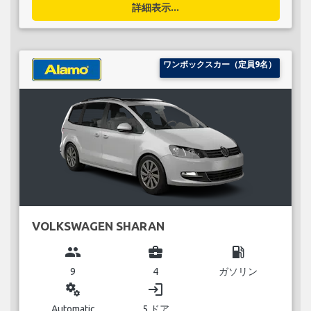
詳細表示...
ワンボックスカー（定員9名）
VOLKSWAGEN SHARAN
group
business_center
local_gas_station
9
4
ガソリン
miscellaneous_services
login
Automatic
5 ドア