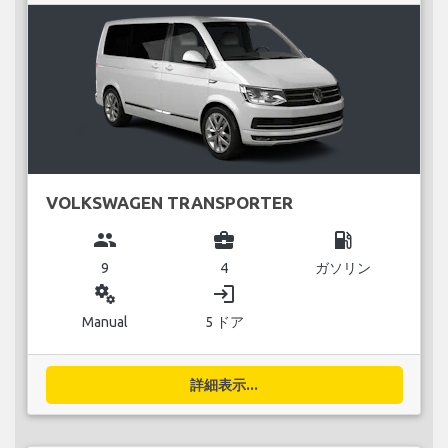
VOLKSWAGEN TRANSPORTER
group
business_center
local_gas_station
9
4
ガソリン
miscellaneous_services
login
Manual
5 ドア
詳細表示...