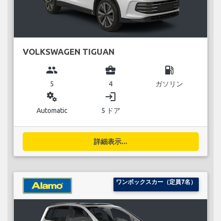
VOLKSWAGEN TIGUAN
group
business_center
local_gas_station
5
4
ガソリン
miscellaneous_services
login
Automatic
5 ドア
詳細表示...
ワンボックスカー（定員7名）