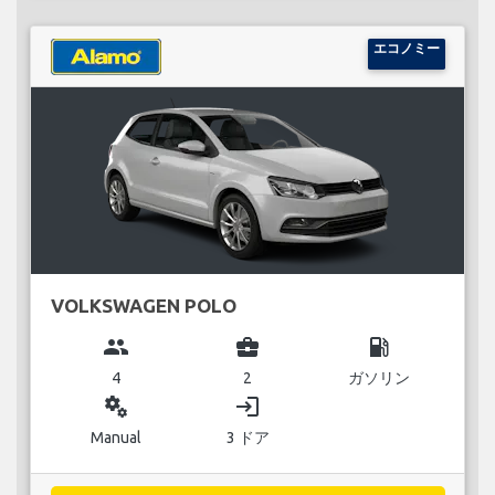
エコノミー
VOLKSWAGEN POLO
group
business_center
local_gas_station
4
2
ガソリン
miscellaneous_services
login
Manual
3 ドア