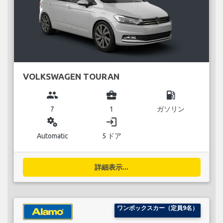
VOLKSWAGEN TOURAN
group
business_center
local_gas_station
7
1
ガソリン
miscellaneous_services
login
Automatic
5 ドア
詳細表示...
ワンボックスカー（定員9名）