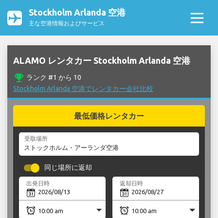
Stockholm Arlanda 空港
主な空港情報およびサービス
ALAMO レンタカー Stockholm Arlanda 空港
emoji_events
ランク #1 から 10
Stockholm Arlanda 空港でレンタカー会社比較
最低価格レンタカー
受取場所
同じ場所に返却
出発日時
返却日時