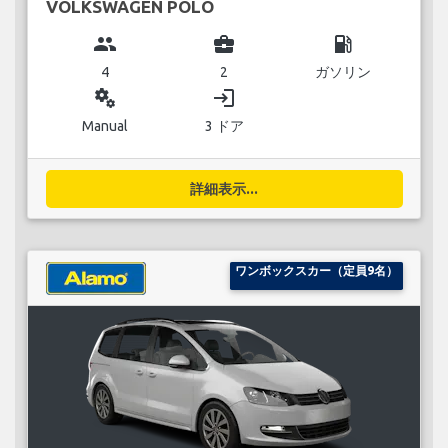
VOLKSWAGEN POLO
group
business_center
local_gas_station
4
2
ガソリン
miscellaneous_services
login
Manual
3 ドア
詳細表示...
ワンボックスカー（定員9名）