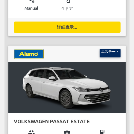
miscellaneous_services
login
Manual
4 ドア
詳細表示...
エステート
VOLKSWAGEN PASSAT ESTATE
group
business_center
local_gas_station