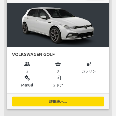
VOLKSWAGEN GOLF
group
business_center
local_gas_station
5
3
ガソリン
miscellaneous_services
login
Manual
5 ドア
詳細表示...