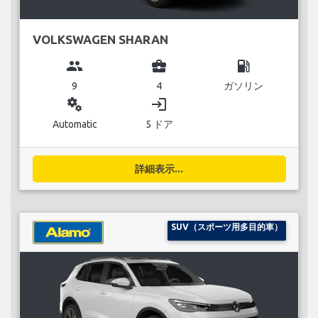
VOLKSWAGEN SHARAN
group
business_center
local_gas_station
9
4
ガソリン
miscellaneous_services
login
Automatic
5 ドア
詳細表示...
SUV（スポーツ用多目的車）