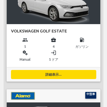
VOLKSWAGEN GOLF ESTATE
group
business_center
local_gas_station
5
4
ガソリン
miscellaneous_services
login
Manual
5 ドア
詳細表示...
中型車