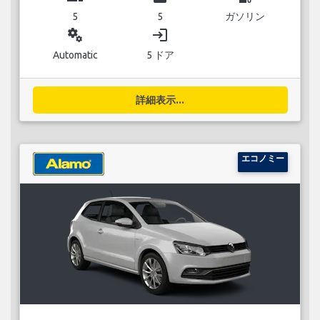
5
5
ガソリン
miscellaneous_services
login
Automatic
5 ドア
詳細表示...
エコノミー