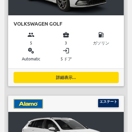
VOLKSWAGEN GOLF
group
business_center
local_gas_station
5
3
ガソリン
miscellaneous_services
login
Automatic
5 ドア
詳細表示...
エステート