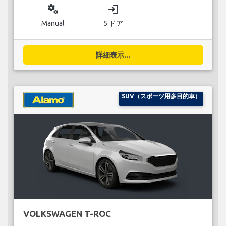
miscellaneous_services
login
Manual
5 ドア
詳細表示...
SUV（スポーツ用多目的車）
VOLKSWAGEN T-ROC