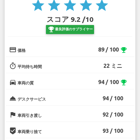
star
star
star
star
star
スコア 9.2 /10
emoji_events
最良評価のサプライヤー
credit_card
89 / 100
emoji_events
価格
timer
22 ミニ
平均待ち時間
directions_car
94 / 100
emoji_events
車両の質
room_service
94 / 100
デスクサービス
flag
92 / 100
車両引き渡し
beenhere
93 / 100
車両乗り捨て