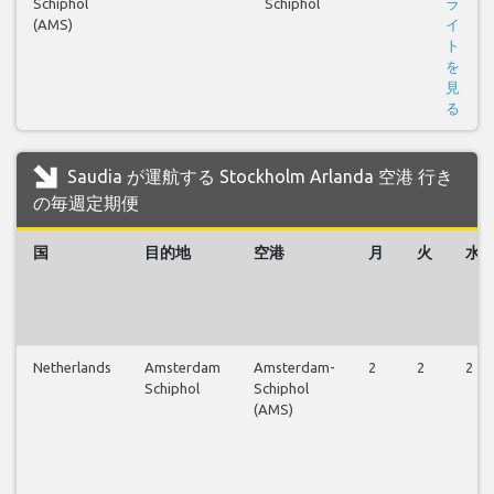
Schiphol
Schiphol
ラ
(AMS)
イ
ト
を
見
る
Saudia が運航する Stockholm Arlanda 空港 行き
の毎週定期便
国
目的地
空港
月
火
水
Netherlands
Amsterdam
Amsterdam-
2
2
2
Schiphol
Schiphol
(AMS)