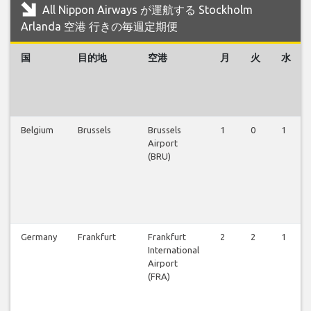
All Nippon Airways が運航する Stockholm
Arlanda 空港 行きの毎週定期便
国
目的地
空港
月
火
水
Belgium
Brussels
Brussels
1
0
1
Airport
(BRU)
Germany
Frankfurt
Frankfurt
2
2
1
International
Airport
(FRA)