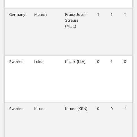
Germany
Munich
Franz Josef
1
1
1
Strauss
(MUC)
Sweden
Lulea
Kallax (LLA)
0
1
0
Sweden
Kiruna
Kiruna (KRN)
0
0
1