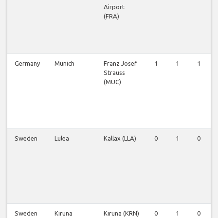
Airport
(FRA)
Germany
Munich
Franz Josef
1
1
1
Strauss
(MUC)
Sweden
Lulea
Kallax (LLA)
0
1
0
Sweden
Kiruna
Kiruna (KRN)
0
1
0