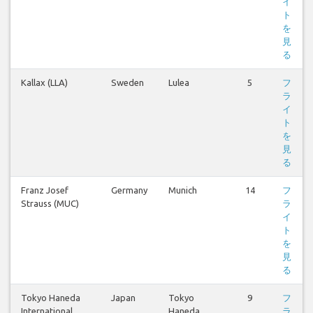
イ
ト
を
見
る
Kallax (LLA)
Sweden
Lulea
5
フ
ラ
イ
ト
を
見
る
Franz Josef
Germany
Munich
14
フ
Strauss (MUC)
ラ
イ
ト
を
見
る
Tokyo Haneda
Japan
Tokyo
9
フ
International
Haneda
ラ