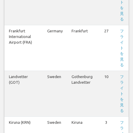
ト
を
見
る
Frankfurt
Germany
Frankfurt
27
フ
International
ラ
Airport (FRA)
イ
ト
を
見
る
Landvetter
Sweden
Gothenburg
10
フ
(GOT)
Landvetter
ラ
イ
ト
を
見
る
Kiruna (KRN)
Sweden
Kiruna
3
フ
ラ