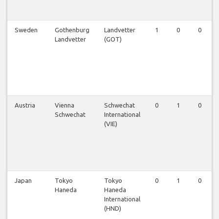
Sweden
Gothenburg
Landvetter
1
0
0
Landvetter
(GOT)
Austria
Vienna
Schwechat
0
1
0
Schwechat
International
(VIE)
Japan
Tokyo
Tokyo
0
1
0
Haneda
Haneda
International
(HND)