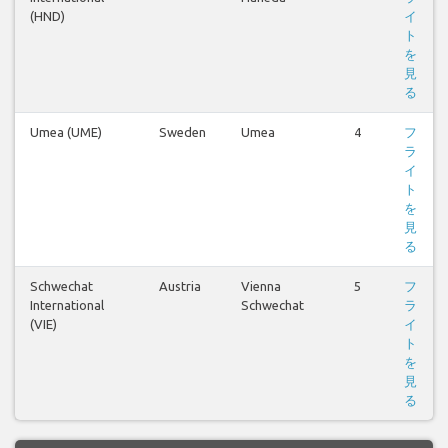
(HND)
イ
ト
を
見
る
Umea (UME)
Sweden
Umea
4
フ
ラ
イ
ト
を
見
る
Schwechat
Austria
Vienna
5
フ
International
Schwechat
ラ
(VIE)
イ
ト
を
見
る