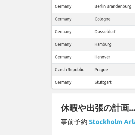
Germany
Berlin Brandenburg
Germany
Cologne
Germany
Dusseldorf
Germany
Hamburg
Germany
Hanover
Czech Republic
Prague
Germany
Stuttgart
休暇や出張の計画..
事前予約
Stockholm 