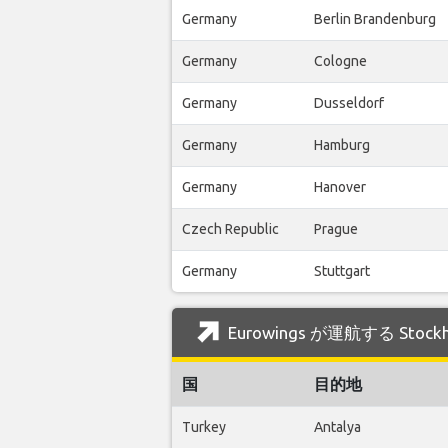
Germany
Berlin Brandenburg
Germany
Cologne
Germany
Dusseldorf
Germany
Hamburg
Germany
Hanover
Czech Republic
Prague
Germany
Stuttgart
Eurowings が運航する Stoc
国
目的地
Turkey
Antalya