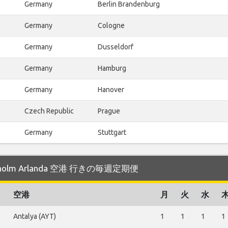
Germany
Berlin Brandenburg
Germany
Cologne
Germany
Dusseldorf
Germany
Hamburg
Germany
Hanover
Czech Republic
Prague
Germany
Stuttgart
kholm Arlanda 空港 行きの毎週定期便
空港
月
火
水
Antalya (AYT)
1
1
1
1