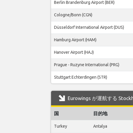
Berlin Brandenburg Airport (BER)
Cologne/Bonn (CGN)
Düsseldorf International Airport (DUS)
Hamburg Airport (HAM)
Hanover Airport (HAJ)
Prague - Ruzyne International (PRG)
Stuttgart Echterdingen (STR)
Eurowings が運航する Stoc
国
目的地
Turkey
Antalya