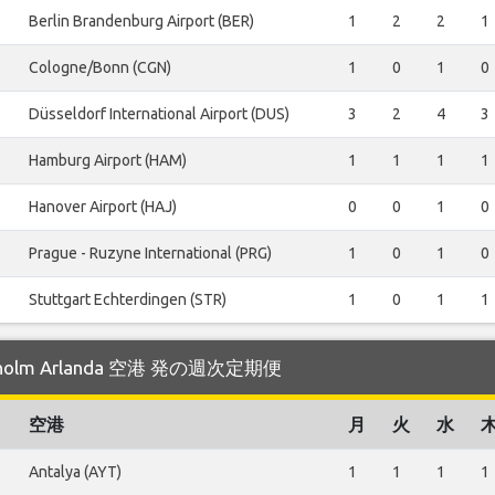
Berlin Brandenburg Airport (BER)
1
2
2
1
Cologne/Bonn (CGN)
1
0
1
0
Düsseldorf International Airport (DUS)
3
2
4
3
Hamburg Airport (HAM)
1
1
1
1
Hanover Airport (HAJ)
0
0
1
0
Prague - Ruzyne International (PRG)
1
0
1
0
Stuttgart Echterdingen (STR)
1
0
1
1
kholm Arlanda 空港 発の週次定期便
空港
月
火
水
Antalya (AYT)
1
1
1
1