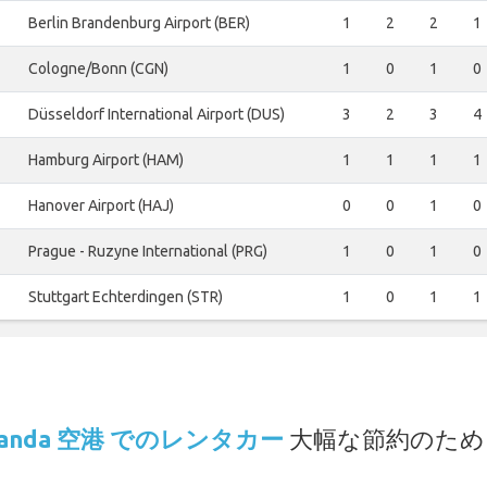
Berlin Brandenburg Airport (BER)
1
2
2
1
Cologne/Bonn (CGN)
1
0
1
0
Düsseldorf International Airport (DUS)
3
2
3
4
Hamburg Airport (HAM)
1
1
1
1
Hanover Airport (HAJ)
0
0
1
0
Prague - Ruzyne International (PRG)
1
0
1
0
Stuttgart Echterdingen (STR)
1
0
1
1
.
Arlanda 空港 でのレンタカー
大幅な節約のため