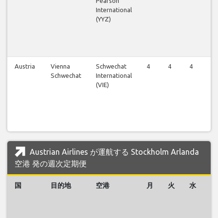
Pearson
International
(YYZ)
Austria
Vienna
Schwechat
4
4
4
4
Schwechat
International
(VIE)
Austrian Airlines が運航する Stockholm Arlanda
空港 発の週次定期便
国
目的地
空港
月
火
水
木