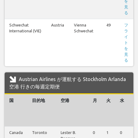
を
見
る
Schwechat
Austria
Vienna
49
フ
International (VIE)
Schwechat
ラ
イ
ト
を
見
る
Austrian Airlines が運航する Stockholm Arlanda
空港 行きの毎週定期便
国
目的地
空港
月
火
水
木
Canada
Toronto
Lester B.
0
1
0
1