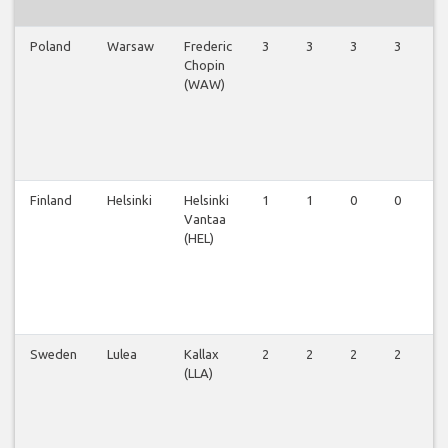
Poland
Warsaw
Frederic
3
3
3
3
3
Chopin
(WAW)
Finland
Helsinki
Helsinki
1
1
0
0
0
Vantaa
(HEL)
Sweden
Lulea
Kallax
2
2
2
2
2
(LLA)