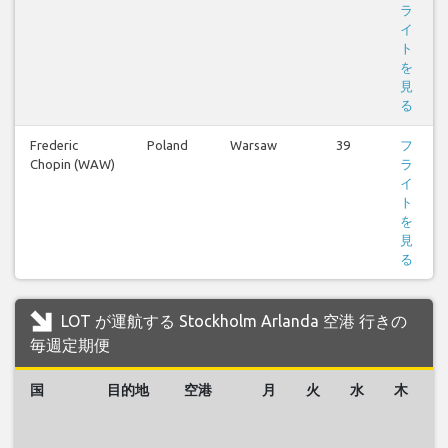
ラ
イ
ト
を
見
る
Frederic
Poland
Warsaw
39
フ
Chopin (WAW)
ラ
イ
ト
を
見
る
LOT が運航する Stockholm Arlanda 空港 行きの
毎週定期便
国
目的地
空港
月
火
水
木