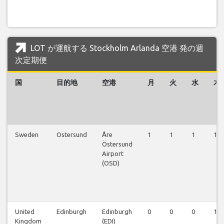
LOT が運航する Stockholm Arlanda 空港 発の週
次定期便
国
目的地
空港
月
火
水
木
Sweden
Ostersund
Åre
1
1
1
1
Östersund
Airport
(OSD)
United
Edinburgh
Edinburgh
0
0
0
1
Kingdom
(EDI)