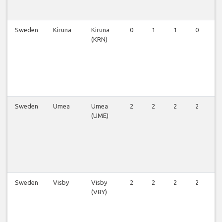
Sweden
Kiruna
Kiruna
0
1
1
0
1
(KRN)
Sweden
Umea
Umea
2
2
2
2
2
(UME)
Sweden
Visby
Visby
2
2
2
2
2
(VBY)