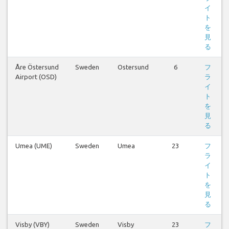
イ
ト
を
見
る
Åre Östersund
Sweden
Ostersund
6
フ
Airport (OSD)
ラ
イ
ト
を
見
る
Umea (UME)
Sweden
Umea
23
フ
ラ
イ
ト
を
見
る
Visby (VBY)
Sweden
Visby
23
フ