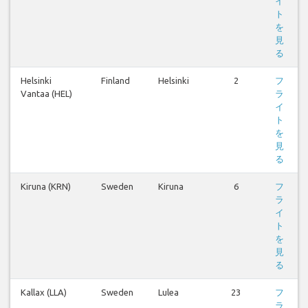
イ
ト
を
見
る
Helsinki
Finland
Helsinki
2
フ
Vantaa (HEL)
ラ
イ
ト
を
見
る
Kiruna (KRN)
Sweden
Kiruna
6
フ
ラ
イ
ト
を
見
る
Kallax (LLA)
Sweden
Lulea
23
フ
ラ