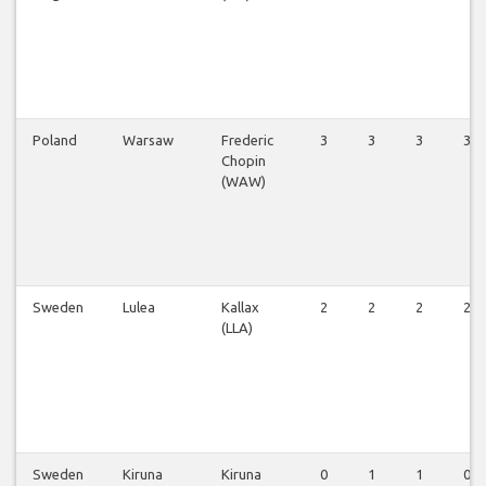
Poland
Warsaw
Frederic
3
3
3
3
Chopin
(WAW)
Sweden
Lulea
Kallax
2
2
2
2
(LLA)
Sweden
Kiruna
Kiruna
0
1
1
0