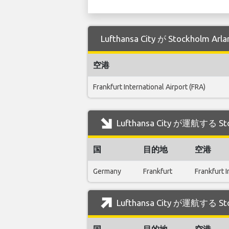
Lufthansa City が Stockh
空港
Frankfurt International Airport (FRA)
Lufthansa City が運航する 
国
目的地
空港
Germany
Frankfurt
Frankfurt I
Lufthansa City が運航する 