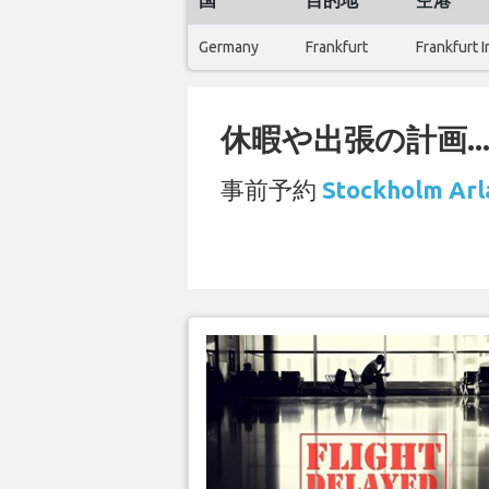
国
目的地
空港
Germany
Frankfurt
Frankfurt I
休暇や出張の計画..
事前予約
Stockholm 