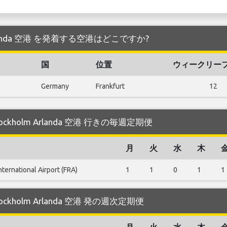
olm Arlanda 空港 を発着する空港はどこですか?
国
位置
ウィークリー
Germany
Frankfurt
12
Stockholm Arlanda 空港 行きの毎週定期便
月
火
水
木
nternational Airport (FRA)
1
1
0
1
1
Stockholm Arlanda 空港 発の週次定期便