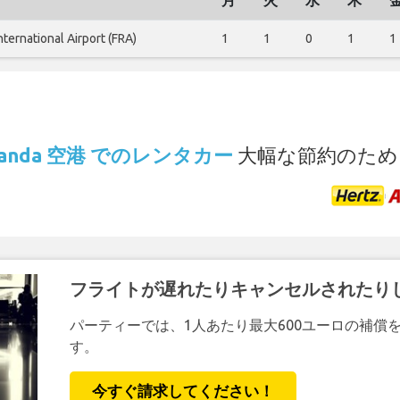
月
火
水
木
nternational Airport (FRA)
1
1
0
1
1
.
Arlanda 空港 でのレンタカー
大幅な節約のため
フライトが遅れたりキャンセルされたり
パーティーでは、1人あたり最大600ユーロの補償
す。
今すぐ請求してください！