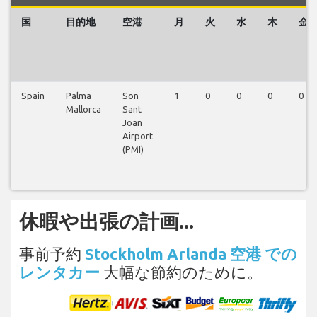
国
目的地
空港
月
火
水
木
金
Spain
Palma
Son
1
0
0
0
0
Mallorca
Sant
Joan
Airport
(PMI)
休暇や出張の計画...
事前予約
Stockholm Arlanda 空港 での
レンタカー
大幅な節約のために。