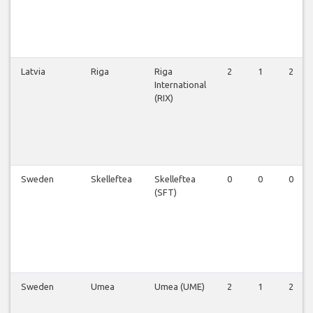
Latvia
Riga
Riga
2
1
2
International
(RIX)
Sweden
Skelleftea
Skelleftea
0
0
0
(SFT)
Sweden
Umea
Umea (UME)
2
1
2