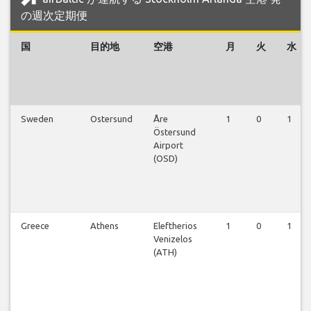
の週次定期便
国
目的地
空港
月
火
水
Sweden
Ostersund
Åre
1
0
1
Östersund
Airport
(OSD)
Greece
Athens
Eleftherios
1
0
1
Venizelos
(ATH)