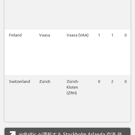
Finland
Vaasa
Vaasa (VAA)
1
1
0
Switzerland
Zurich
Zürich-
0
2
0
Kloten
(ZRH)
airBaltic が運航する Stockholm Arlanda 空港 発