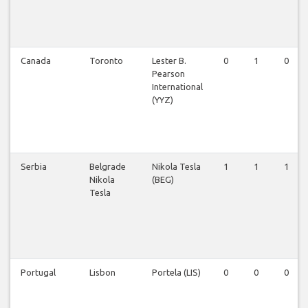
Canada
Toronto
Lester B.
0
1
0
Pearson
International
(YYZ)
Serbia
Belgrade
Nikola Tesla
1
1
1
Nikola
(BEG)
Tesla
Portugal
Lisbon
Portela (LIS)
0
0
0