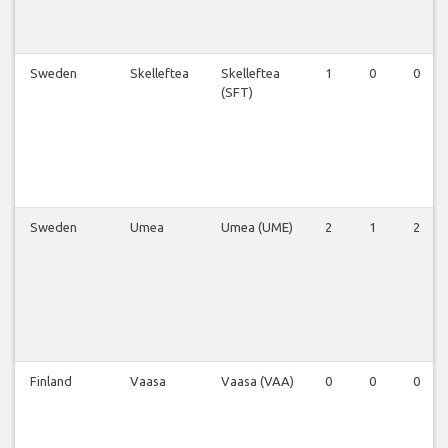
Sweden
Skelleftea
Skelleftea
1
0
0
(SFT)
Sweden
Umea
Umea (UME)
2
1
2
Finland
Vaasa
Vaasa (VAA)
0
0
0