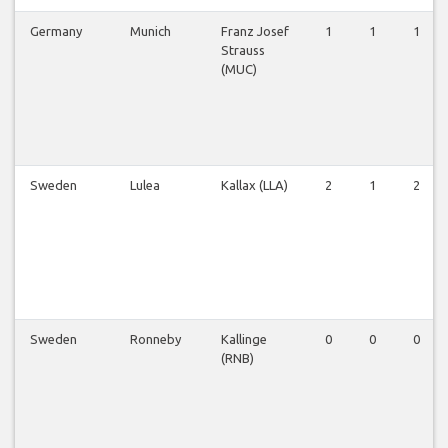
Germany
Munich
Franz Josef
1
1
1
Strauss
(MUC)
Sweden
Lulea
Kallax (LLA)
2
1
2
Sweden
Ronneby
Kallinge
0
0
0
(RNB)