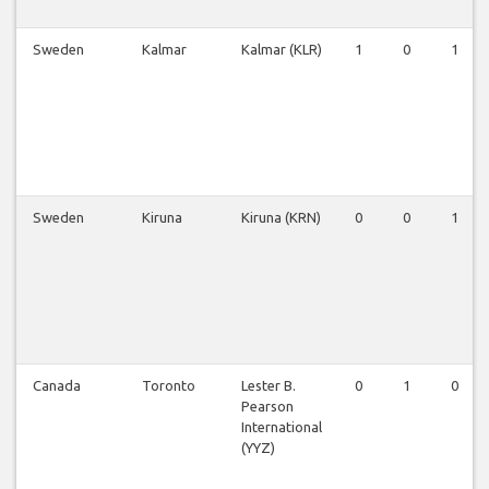
Sweden
Kalmar
Kalmar (KLR)
1
0
1
Sweden
Kiruna
Kiruna (KRN)
0
0
1
Canada
Toronto
Lester B.
0
1
0
Pearson
International
(YYZ)