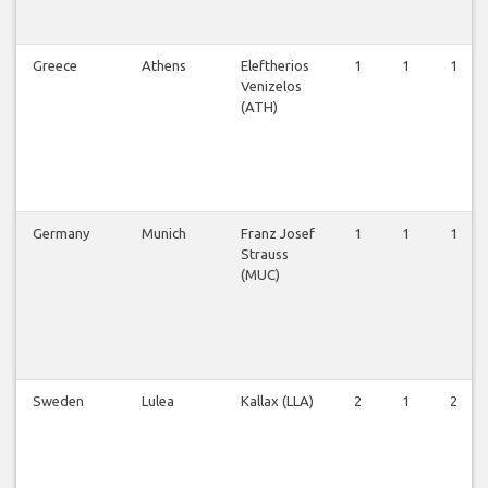
Greece
Athens
Eleftherios
1
1
1
Venizelos
(ATH)
Germany
Munich
Franz Josef
1
1
1
Strauss
(MUC)
Sweden
Lulea
Kallax (LLA)
2
1
2