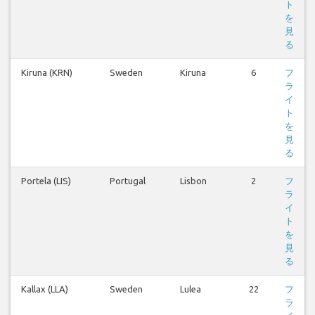
ト
を
見
る
Kiruna (KRN)
Sweden
Kiruna
6
フ
ラ
イ
ト
を
見
る
Portela (LIS)
Portugal
Lisbon
2
フ
ラ
イ
ト
を
見
る
Kallax (LLA)
Sweden
Lulea
22
フ
ラ