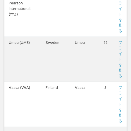
Pearson
ラ
International
イ
(YYZ)
ト
を
見
る
Umea (UME)
Sweden
Umea
22
フ
ラ
イ
ト
を
見
る
Vaasa (VAA)
Finland
Vaasa
5
フ
ラ
イ
ト
を
見
る