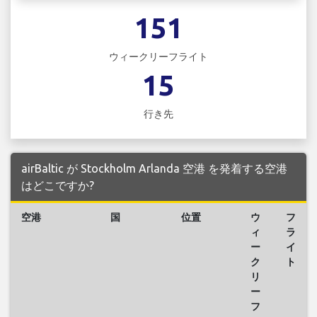
151
ウィークリーフライト
15
行き先
airBaltic が Stockholm Arlanda 空港 を発着する空港
はどこですか?
空港
国
位置
ウ
フ
ィ
ラ
ー
イ
ク
ト
リ
ー
フ