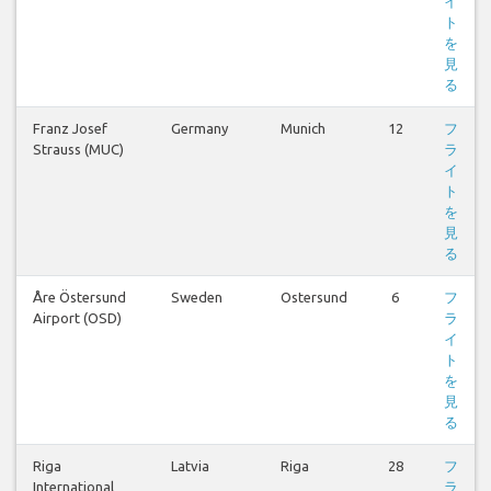
イ
ト
を
見
る
Franz Josef
Germany
Munich
12
フ
Strauss (MUC)
ラ
イ
ト
を
見
る
Åre Östersund
Sweden
Ostersund
6
フ
Airport (OSD)
ラ
イ
ト
を
見
る
Riga
Latvia
Riga
28
フ
International
ラ