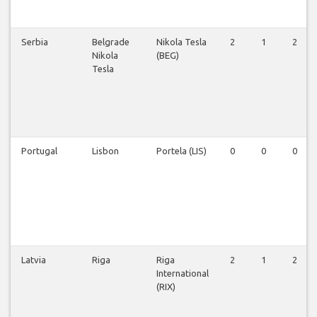
Serbia
Belgrade
Nikola Tesla
2
1
2
Nikola
(BEG)
Tesla
Portugal
Lisbon
Portela (LIS)
0
0
0
Latvia
Riga
Riga
2
1
2
International
(RIX)