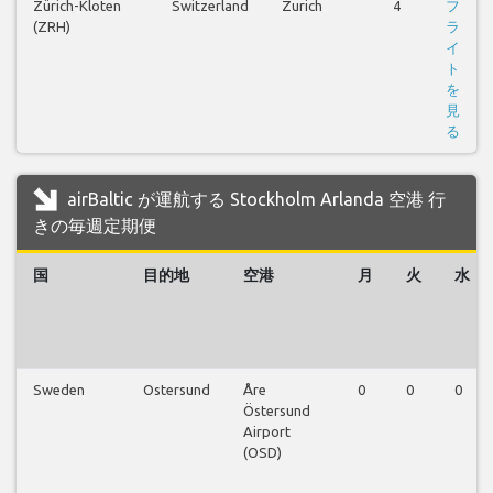
Zürich-Kloten
Switzerland
Zurich
4
フ
(ZRH)
ラ
イ
ト
を
見
る
airBaltic が運航する Stockholm Arlanda 空港 行
きの毎週定期便
国
目的地
空港
月
火
水
Sweden
Ostersund
Åre
0
0
0
Östersund
Airport
(OSD)