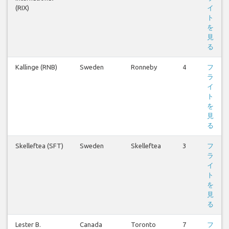
(RIX)
イ
ト
を
見
る
Kallinge (RNB)
Sweden
Ronneby
4
フ
ラ
イ
ト
を
見
る
Skelleftea (SFT)
Sweden
Skelleftea
3
フ
ラ
イ
ト
を
見
る
Lester B.
Canada
Toronto
7
フ