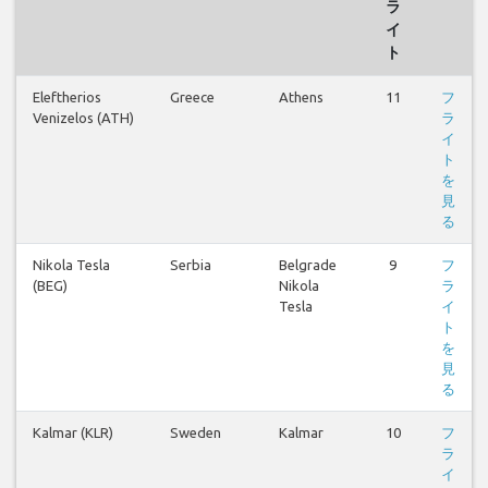
ラ
イ
ト
Eleftherios
Greece
Athens
11
フ
Venizelos (ATH)
ラ
イ
ト
を
見
る
Nikola Tesla
Serbia
Belgrade
9
フ
(BEG)
Nikola
ラ
Tesla
イ
ト
を
見
る
Kalmar (KLR)
Sweden
Kalmar
10
フ
ラ
イ