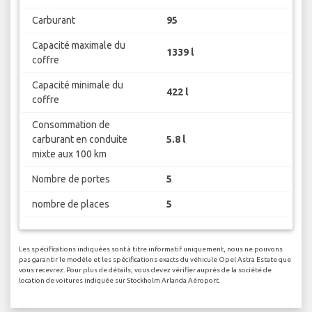
Carburant
95
Capacité maximale du
1339 l
coffre
Capacité minimale du
422 l
coffre
Consommation de
carburant en conduite
5.8 l
mixte aux 100 km
Nombre de portes
5
nombre de places
5
Les spécifications indiquées sont à titre informatif uniquement, nous ne pouvons
pas garantir le modèle et les spécifications exacts du véhicule Opel Astra Estate que
vous recevrez. Pour plus de détails, vous devez vérifier auprès de la société de
location de voitures indiquée sur Stockholm Arlanda Aéroport.