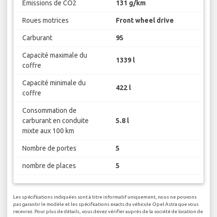
Emissions de CO2
131 g/km
Roues motrices
Front wheel drive
Carburant
95
Capacité maximale du
1339 l
coffre
Capacité minimale du
422 l
coffre
Consommation de
carburant en conduite
5.8 l
mixte aux 100 km
Nombre de portes
5
nombre de places
5
Les spécifications indiquées sont à titre informatif uniquement, nous ne pouvons
pas garantir le modèle et les spécifications exacts du véhicule Opel Astra que vous
recevrez. Pour plus de détails, vous devez vérifier auprès de la société de location de