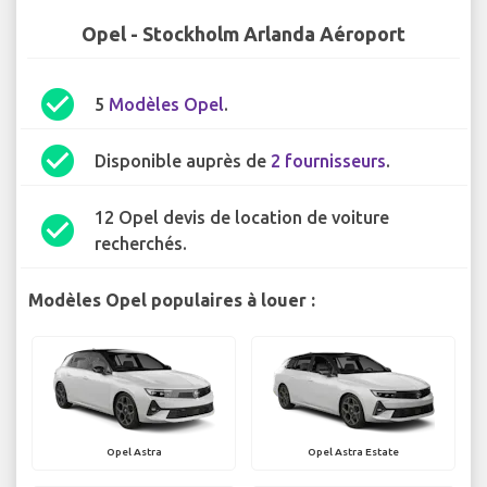
Opel - Stockholm Arlanda Aéroport
check_circle
5
Modèles Opel
.
check_circle
Disponible auprès de
2 fournisseurs
.
12 Opel devis de location de voiture
check_circle
recherchés.
Modèles Opel populaires à louer :
Opel Astra
Opel Astra Estate