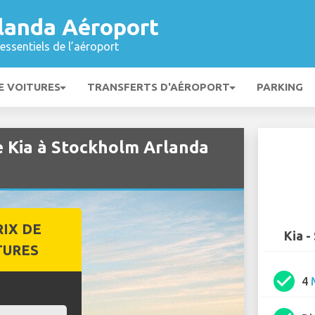
landa Aéroport
essentiels de l’aéroport
E VOITURES
TRANSFERTS D'AÉROPORT
PARKING
e Kia à Stockholm Arlanda
RIX DE
Kia -
TURES
check_circle
4