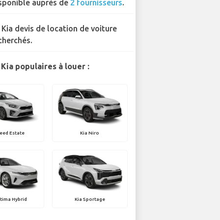
sponible auprès de
2 fournisseurs
.
 Kia devis de location de voiture
cherchés.
Kia populaires à louer :
eed Estate
Kia Niro
tima Hybrid
Kia Sportage