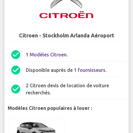
Citroen - Stockholm Arlanda Aéroport
check_circle
1
Modèles Citroen
.
check_circle
Disponible auprès de
1 fournisseurs
.
2 Citroen devis de location de voiture
check_circle
recherchés.
Modèles Citroen populaires à louer :