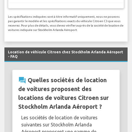
Les spécifications indiquées sont à titre informatif uniquement, nous ne pouvons
pas garantir le modèle et les spécifications exacts du véhicule Citroen C3 que vous
recevrez. Pour plus de détails, vous devez vérifier auprès de la société de location de
voitures indiquée sur Stockholm Arlanda Aéroport.
Location de véhicule Citroen chez Stockholm Arlanda Aéroport
- FAQ
question_answer
Quelles sociétés de location
de voitures proposent des
locations de voitures Citroen sur
Stockholm Arlanda Aéroport ?
Les sociétés de location de voitures
suivantes sur Stockholm Arlanda
Aéroport proposent une gamme de