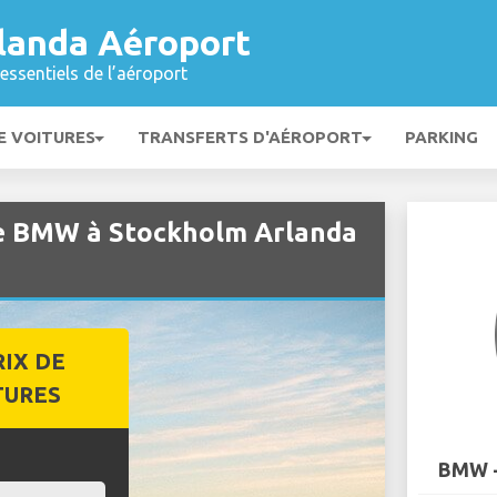
landa Aéroport
essentiels de l’aéroport
E VOITURES
TRANSFERTS D'AÉROPORT
PARKING
de BMW à Stockholm Arlanda
RIX DE
TURES
BMW -