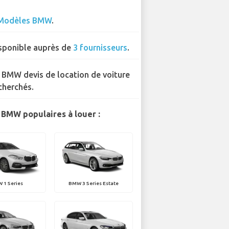
Modèles BMW
.
sponible auprès de
3 fournisseurs
.
 BMW devis de location de voiture
cherchés.
BMW populaires à louer :
 1 Series
BMW 3 Series Estate