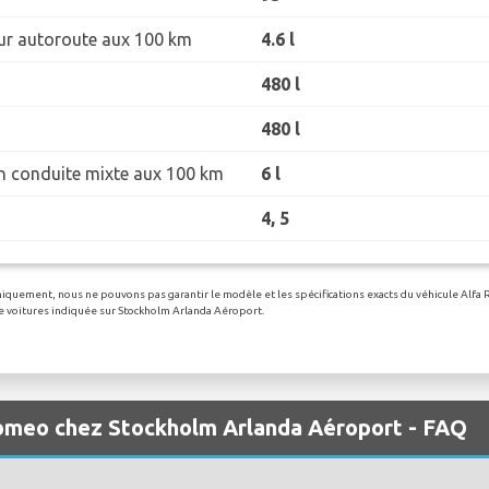
r autoroute aux 100 km
4.6 l
480 l
480 l
 conduite mixte aux 100 km
6 l
4, 5
uniquement, nous ne pouvons pas garantir le modèle et les spécifications exacts du véhicule Alfa 
 de voitures indiquée sur Stockholm Arlanda Aéroport.
Romeo chez Stockholm Arlanda Aéroport - FAQ