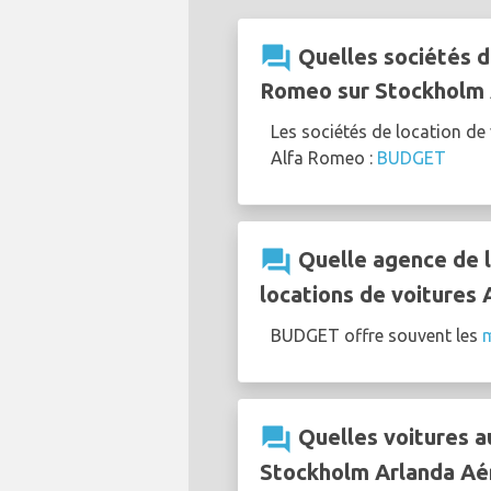
question_answer
Quelles sociétés d
Romeo sur Stockholm 
Les sociétés de location d
Alfa Romeo :
BUDGET
question_answer
Quelle agence de l
locations de voitures 
BUDGET offre souvent les
m
question_answer
Quelles voitures a
Stockholm Arlanda Aé