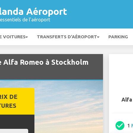
landa Aéroport
essentiels de l’aéroport
E VOITURES
TRANSFERTS D'AÉROPORT
PARKING
de Alfa Romeo à Stockholm
RIX DE
Alfa
TURES
check_circle
1