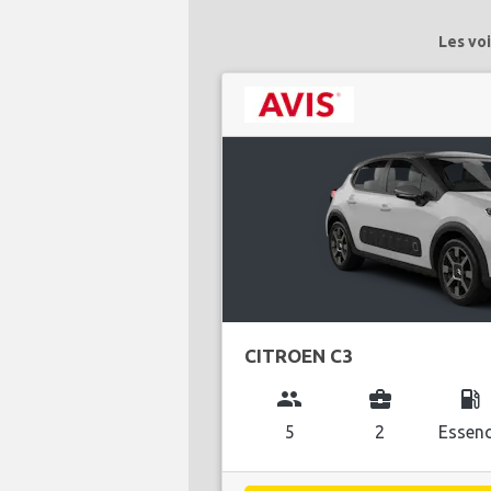
Les vo
CITROEN C3
group
business_center
local_gas_station
5
2
Essen