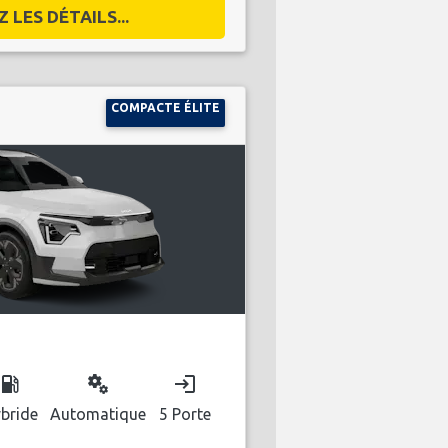
 LES DÉTAILS...
COMPACTE ÉLITE
ocal_gas_station
miscellaneous_services
login
bride
Automatique
5 Porte