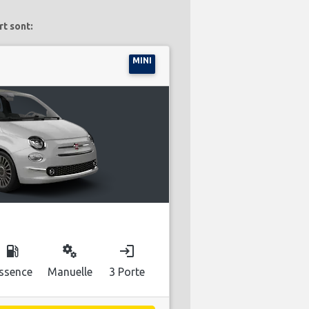
t sont:
MINI
local_gas_station
miscellaneous_services
login
ssence
Manuelle
3 Porte