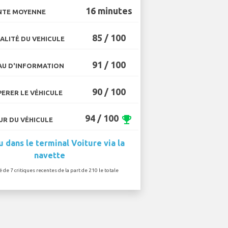
16 minutes
NTE MOYENNE
85 / 100
ALITÉ DU VEHICULE
91 / 100
U D'INFORMATION
90 / 100
ERER LE VÉHICULE
94 / 100
emoji_events
R DU VÉHICULE
 dans le terminal Voiture via la
navette
é de 7 critiques recentes de la part de 210 le totale