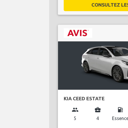
CONSULTEZ LES 
KIA CEED ESTATE
group
business_center
local_gas_station
5
4
Essenc