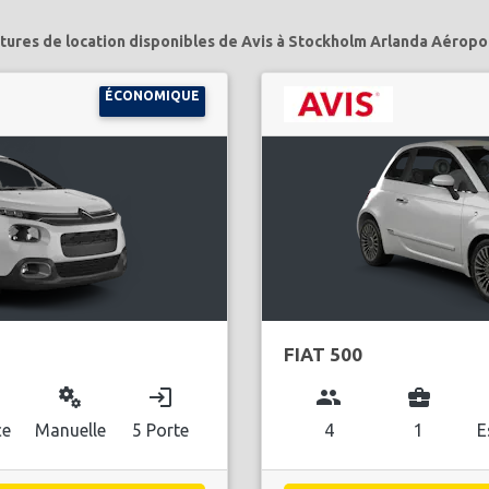
itures de location disponibles de Avis à Stockholm Arlanda Aéropor
ÉCONOMIQUE
FIAT 500
miscellaneous_services
login
group
business_center
ce
Manuelle
5 Porte
4
1
E