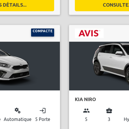
DÉTAILS...
CONSULTEZ
COMPACTE
KIA NIRO
miscellaneous_services
login
group
business_center
l
e
Automatique
5 Porte
5
3
Hy