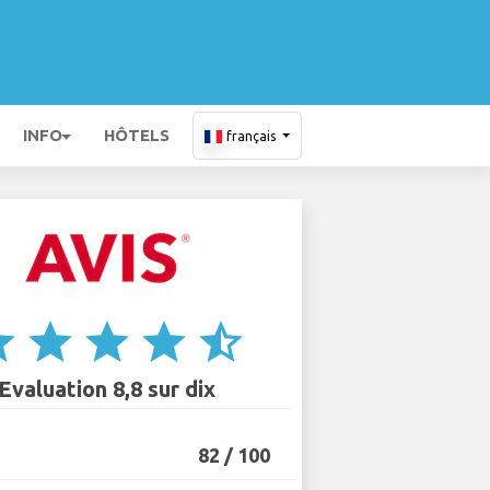
INFO
HÔTELS
français
ar
star
star
star
star_half
Evaluation 8,8 sur dix
82 / 100