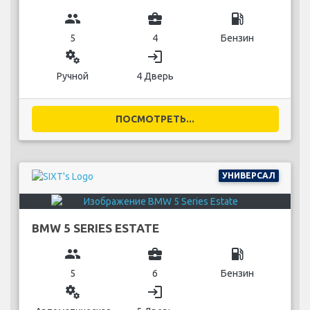
group
business_center
local_gas_station
5
4
Бензин
miscellaneous_services
login
Ручной
4 Дверь
ПОСМОТРЕТЬ...
УНИВЕРСАЛ
BMW 5 SERIES ESTATE
group
business_center
local_gas_station
5
6
Бензин
miscellaneous_services
login