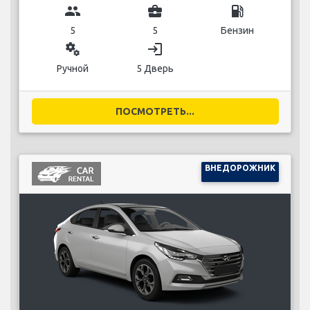
ВНЕДОРОЖНИК
MERCEDES GLA
group
business_center
local_gas_station
5
3
Бензин
miscellaneous_services
login
Ручной
5 Дверь
ПОСМОТРЕТЬ...