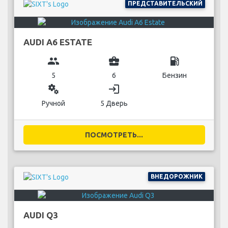
ПРЕДСТАВИТЕЛЬСКИЙ
AUDI A6 ESTATE
group
business_center
local_gas_station
5
6
Бензин
miscellaneous_services
login
Ручной
5 Дверь
ПОСМОТРЕТЬ...
ВНЕДОРОЖНИК
AUDI Q3