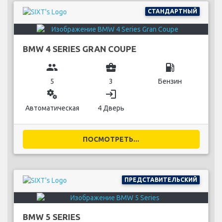
СТАНДАРТНЫЙ
BMW 4 SERIES GRAN COUPE
group
business_center
local_gas_station
5
3
Бензин
miscellaneous_services
login
Автоматическая
4 Дверь
ПОСМОТРЕТЬ...
ПРЕДСТАВИТЕЛЬСКИЙ
BMW 5 SERIES