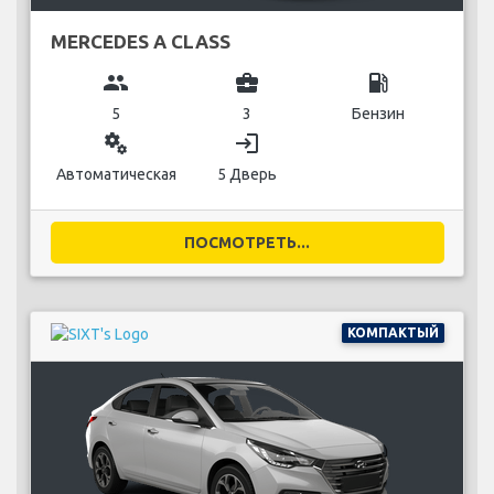
СРЕДНЕГАБАРИТ.
MERCEDES B CLASS
group
business_center
local_gas_station
5
4
Бензин
miscellaneous_services
login
Ручной
5 Дверь