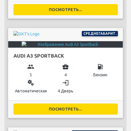
ПОСМОТРЕТЬ...
СРЕДНЕГАБАРИТ.
AUDI A3 SPORTBACK
group
business_center
local_gas_station
5
4
Бензин
miscellaneous_services
login
Автоматическая
4 Дверь
ПОСМОТРЕТЬ...