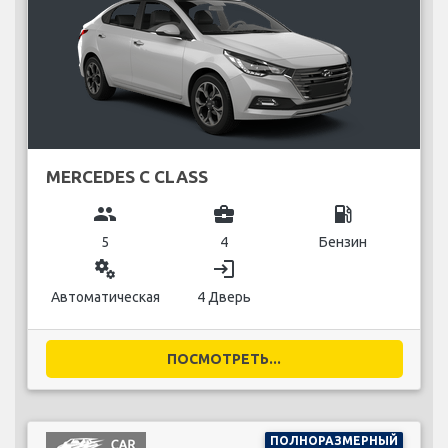
5
5
Гибридный
miscellaneous_services
login
Автоматическая
5 Дверь
ПОСМОТРЕТЬ...
СТАНДАРТНЫЙ
MERCEDES CLA