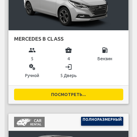
Автоматическая
4 Дверь
ПОСМОТРЕТЬ...
ПОЛНОРАЗМЕРНЫЙ
MERCEDES C CLASS ESTATE
group
business_center
local_gas_station