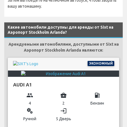
Затем вы поедете на челночном автобусе, чтобы забрать
вашу автомашину.
Какие автомобили доступны для аренды от Sixt на
Аэропорт Stockholm Arlanda?
Арендуемыми автомобилями, доступными от Sixt на
Аэропорт Stockholm Arlanda являются:
ЭКОНОМНЫЙ
AUDI A1
group
business_center
local_gas_station
4
2
Бензин
miscellaneous_services
login
Ручной
5 Дверь