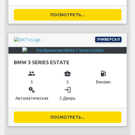
ПОСМОТРЕТЬ...
УНИВЕРСАЛ
BMW 3 SERIES ESTATE
group
business_center
local_gas_station
5
5
Бензин
miscellaneous_services
login
Автоматическая
5 Дверь
ПОСМОТРЕТЬ...