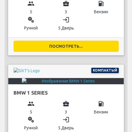
group
business_center
local_gas_station
5
3
Бензин
miscellaneous_services
login
Ручной
5 Дверь
ПОСМОТРЕТЬ...
КОМПАКТЫЙ
BMW 1 SERIES
group
business_center
local_gas_station
5
3
Бензин
miscellaneous_services
login
Ручной
5 Дверь