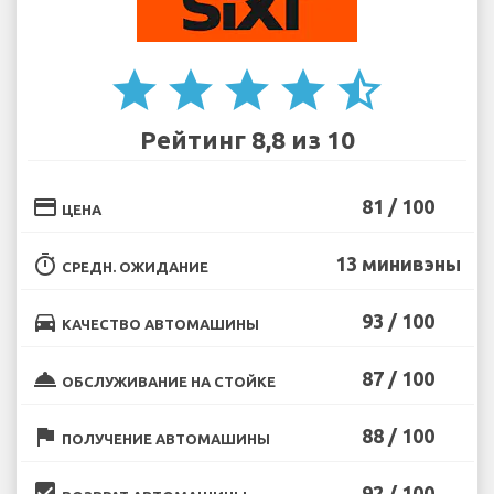
star
star
star
star
star_half
Рейтинг 8,8 из 10
credit_card
81 / 100
ЦЕНА
timer
13 минивэны
СРЕДН. ОЖИДАНИЕ
directions_car
93 / 100
КАЧЕСТВО АВТОМАШИНЫ
room_service
87 / 100
ОБСЛУЖИВАНИЕ НА СТОЙКЕ
flag
88 / 100
ПОЛУЧЕНИЕ АВТОМАШИНЫ
beenhere
92 / 100